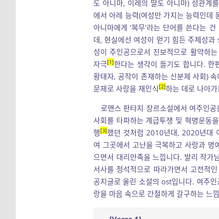
도 아니마, 이레의 딸도 아니마) 성관계
에서 아레 능력(여성만 가지는 능력인데 
아니마에게 ‘복무’라는 단어를 쓴다는 
데, 현실에선 여성이 얻기 힘든 주체성과 
성이 주인공으로서 진보적으로 활약하는 
1
자극
한다는 생각이 들기도 합니다. 한
황태자, 공작이 존재하는 신분제 사회) 
2
문제로 사랑을 재인식
하는 데로 나아가
로맨스 판타지 장르소설에서 여주인공은
사회를 타파하는 계급투쟁 및 혁명운동을
3
행
했던 것처럼 2010년대, 2020년
여 그곳에서 고난을 극복하고 사랑과 명
으면서 대리만족을 느낍니다. 발리 작가님
서사를 정석적으로 따라가면서 고전적인 
공지글로 올린 소설의 ost입니다. 여주인
랑을 마음 속으로 간절하게 갈구하는 느낌