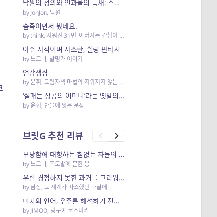
낙원의 정의와 인과율의 틈새: 스케일과 설득력 사이에서
by
JonJon
,
낙원
숨죽이면서 봤네요.
by
think
,
지워진 31번: 아버지는 간첩이 아니었다
아주 사적이며 사소한, 힐링 판타지
by
노르바
,
발명가 이야기
언감생심
by
윤휘
,
그림자색 마법의 지워지지 않는 이야기
코
‘실패는 성공의 어머니’라는 옛말의 AI 버전.
by
윤휘
,
찬물에 씻은 문장
브릿G 추천 리뷰
부당함에 대항하는 힘없는 자들의 은유
by
노르바
,
포도밭에 묻힌 용
우린 경험하지 못한 과거를 그리워 하다가 그만,
by
담장
,
그 세계가 따스했던 나날에
미지의 언어, 우주를 해석하기 전에 우리는 먼저 하나가 되어야 했다.
by
JIMOO
,
링구아 코스미카