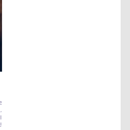
므
,
이
인