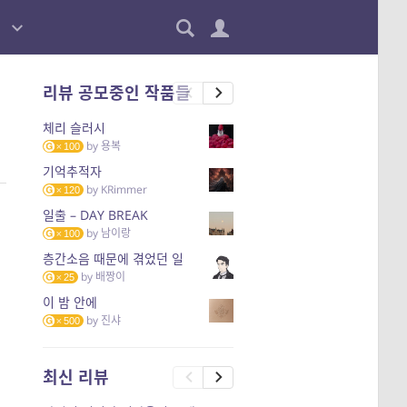
리뷰 공모중인 작품들
체리 슬러시
by
용복
100
기억추적자
by
KRimmer
120
일출 – DAY BREAK
by
남이랑
100
층간소음 때문에 겪었던 일
by
배짱이
25
이 밤 안에
by
진샤
500
최신 리뷰