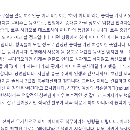
무살을 앞둔 여주인공 이레 바우어는 ‘하이 아니마’라는 능력을 가지고 
력치를 올려주는 능력으로, 전쟁에서 승패를 가릴 정도로 엄청난 전력자
우 중급, 로우 하급으로 테스트하여 아니마의 등급을 나눕니다. 로우 중급
모셔가려고 할 정도입니다. 이런 상황에서 하이 아니마인 이레는 100
입니다. 황족들이 노릴 정도로 엄청난 능력을 가진 여성이란 뜻입니다. 
지는 능력입니다. 전쟁에서 사용이 될 정도로 대단한 능력은 맞지만 영구
로 평생 부려먹으려면 이레는 결혼도 연애도 성관계도 하지않고 독신으로 
탈 제국(이레가 사는 나라)의 황제가 아니마로 봉사해달라고 했을 때 ‘그
합니다. 당연합니다. 사실상 종군 수녀의 인생과 같으니까요. 호엔탈 제
지를 줄테니 3년만 복무해달라고 청합니다. 그러나, 이레는 결혼하고 
선 이 장면을 ‘튕긴다’고 묘사합니다. 하지만, 여성의
섹슈얼리티(sexuali
 헌신하라는 억압적인 성관념이 매우 보수적인 것 같다고 느껴지기도 했
리로 삼고 싶어했지만 적국인 발루아 제국 때문에 하이 아니마의 능력이 
 전까진 무기한으로 하이 아니마로 복무하라는 명령을 내립니다. 이레
재능이 밝혀진 뒤로는 ‘레이디’라고 불리기 시작합니다. 너무 희귀한 능력