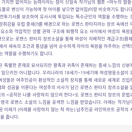
를 가지면 없어지는 능력이라는 점이 신일숙 작가님의 웹툰 <마누의 딸들
동물로 변신이 가능하며 첫 아이를 낳으면 없어짐)이랑 비슷하기도 합니다
건 전투기사를 보조하여 유사시에 투입되는 특수군인의 역할을 수행하는 
성취감을 유럽 중세(?)를 배경으로 하는 로맨스 판타지라는 장르 속에선 
요소와 억압적인 성별 권력 구조에 퇴행적 요소 사이에서 여성의 욕망
편으로는 로맨스 판타지 장르소설을 통해 여성이 지배적인 계급구조(황제
속에서 세속의 조건과 통념을 넘어 순수하게 자아의 욕망을 마주하는 선택
는 역할을 수행하기도 합니다.
 특별한 존재로 묘사되지만 황족과 귀족이 존재하는 중세 느낌의 신분
 일으키진 아니합니다. 우리나라의 18세기~19세기에 여성영웅소설이 
대 여성들은 여주인공이 환상적인 소설적 장치를 통해 새로운 세계로 진입
예와 성공을 이룬다는 여성주의 서사가 담긴 로맨스 판타지 장르소설을 
의 <공작은 나를 사랑하지 않으려 한다>도 로맨스 판타지 장르의 문법
영국 로맨스 소설의 느낌을 윤색한 느낌을 받았습니다. 아래는 작가님
공 이레가 (이레를 사랑하지 않는 척 하는) 남주인공 라인하르트 공작의 
을 줍니다.