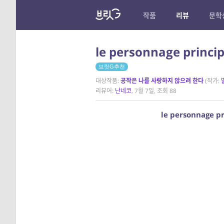
작품
리뷰
문학
le personnage princi
브릿G추천
대상작품:
공작은 나를 사랑하지 않으려 한다
(작가:
리뷰어:
난네코
, 7월 7일, 조회 88
le personnage p