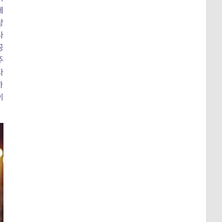
레
랑
나
공
주
다
하
이