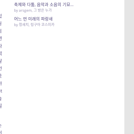
축제와 다툼, 음악과 소음의 기묘한 하모니
by
arsgem
,
그 방은 누가
있
어느 먼 미래의 파랑새
원
by
청새치
,
링구아 코스미카
의
년
다
적
살
건
국
아
t
습
필
는
이