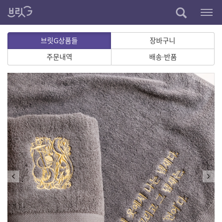
브릿G상품들
장바구니
주문내역
배송·반품