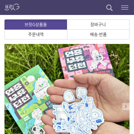
브릿G상품들
장바구니
주문내역
배송·반품