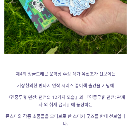
제4회 황금드래곤 문학상 수상 작가 유권조가 선보이는
기상천외한 판타지 연작 시리즈 종이책 출간을 기념해
『연중무휴 던전: 던전의 12가지 모습』과 『연중무휴 던전: 관계
자 외 취재 금지』에 등장하는
몬스터와 각종 소품들을 모티브로 한 스티커 굿즈를 한데 선보입니
다.