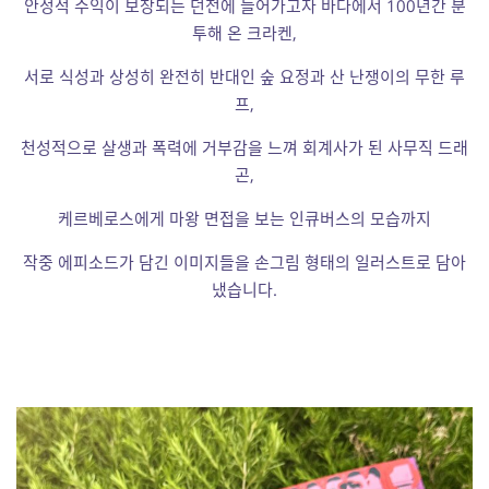
안정적 수익이 보장되는 던전에 들어가고자 바다에서 100년간 분
투해 온 크라켄,
서로 식성과 상성히 완전히 반대인 숲 요정과 산 난쟁이의 무한 루
프,
천성적으로 살생과 폭력에 거부감을 느껴 회계사가 된 사무직 드래
곤,
케르베로스에게 마왕 면접을 보는 인큐버스의 모습까지
작중 에피소드가 담긴 이미지들을 손그림 형태의 일러스트로 담아
냈습니다.