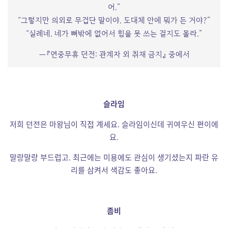
어.”
“그렇지만 의외로 무겁단 말이야. 도대체 안에 뭐가 든 거야?”
“실례네. 네가 뼈밖에 없어서 힘을 못 쓰는 걸지도 몰라.”
―『연중무휴 던전: 관계자 외 취재 금지』 중에서
슬라임
저희 던전은 마왕님이 직접 계세요. 슬라임이신데 귀여우신 편이에
요.
말랑말랑 부드럽고. 최근에는 미용에도 관심이 생기셨는지 파란 유
리를 삼켜서 색감도 좋아요.
좀비