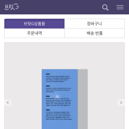
브릿G상품들
장바구니
주문내역
배송·반품