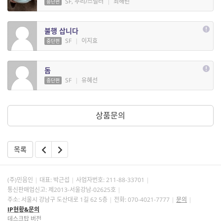
SF, 추리/스릴러
|
최해린
중단편
불행 삽니다
SF
|
이지효
중단편
돔
SF
|
유혜선
중단편
상품문의
목록
(주)민음인
대표: 박근섭
사업자번호:
211-88-33701
통신판매업신고: 제2013-서울강남-02625호
주소: 서울시 강남구 도산대로 1길 62 5층
전화: 070-4021-7777
문의
IP현황&문의
데스크탑 버전