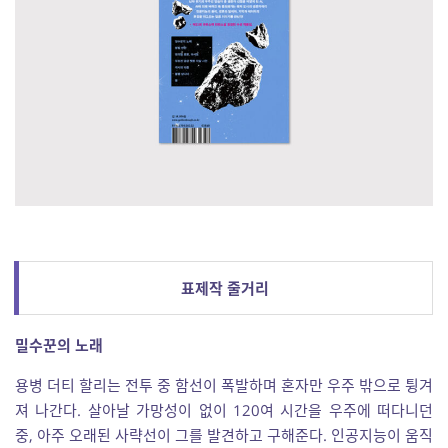
표제작 줄거리
밀수꾼의 노래
용병 더티 할리는 전투 중 함선이 폭발하며 혼자만 우주 밖으로 튕겨
져 나간다. 살아날 가망성이 없이 120여 시간을 우주에 떠다니던
중, 아주 오래된 사략선이 그를 발견하고 구해준다. 인공지능이 움직