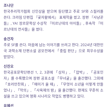
조나단
한국추리작가협회 신인상을 받으며 등단했고 주로 SF와 스릴러를
쓴다. 크라임 단편집 『곶자왈에서』 표제작을 썼고. 장편 『사냥꾼
들』, YA! 장르문학상 수상작 『미르난데의 아이들』, 후속작 『미
르난데의 전사들』을 썼다.
송건자
주로 SF를 쓴다. 마음에 남는 이야기를 쓰려고 한다. 2024년 대한민
국 과학소재 단편소설 공모전에서 「중립 판단」으로 최우수상을
받았다.
신진오
한국공포문학단편선 1, 2, 3권에 「상자」, 「압박」, 「공포인
자」를 수록했으며 장편 공포소설 「무녀굴」을 출간했다. 그외에
「호러만찬회」, 「매미가 울 때」, 「무엇이 소년을 이렇게 만들
었나」, 「악의」, 「사육제의 밤」을 출간했다. 현재도 꾸준히 소
설을 쓰고 있으며 영화 시나리오 작업도 병행하고 있다.
유혜선