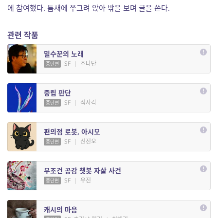
에 참여했다. 틈새에 쭈그려 앉아 밖을 보며 글을 쓴다.
관련 작품
밀수꾼의 노래
SF
|
조나단
중단편
중립 판단
SF
|
적사각
중단편
편의점 로봇, 아시모
SF
|
신진오
중단편
무조건 공감 챗봇 자살 사건
SF
|
유진
중단편
캐시의 마음