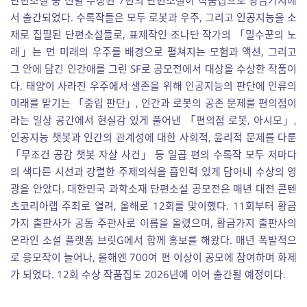
단편소설 중 선별 수상된 7편의 단편소설이 작품집으로 황금가지에
서 출간되었다. 수록작들은 모두 로봇과 우주, 그리고 인공지능을 소
재로 집필된 단편소설들로, 표제작인 조나단 작가의 「밀수꾼의 노
래」는 먼 미래의 우주를 배경으로 펼쳐지는 모험과 액션, 그리고
그 안에 담긴 인간애를 그린 SF로 공모전에서 대상을 수상한 작품이
다. 태양이 사라진 우주에서 생존을 위해 인공지능의 판단에 인류의
미래를 맡기는 「중립 판단」, 인간과 로봇의 공존 문제를 편의점이
라는 일상 공간에서 현실감 있게 풀어낸 「편의점 로봇, 아시모」,
인공지능 챗봇과 인간의 관계성에 대한 사회적, 윤리적 문제를 다룬
「무조건 공감 챗봇 자살 사건」 등 일곱 편의 수록작 모두 저마다
의 색다른 시선과 강렬한 주제의식을 흡인력 있게 담아내 수상의 영
광을 안았다. 대한민국 과학소재 단편소설 공모전은 매년 대전 콘텐
츠코리아랩 주최로 열려, 올해로 12회를 맞이했다. 11회부터 황금
가지 출판사가 공동 주관사로 이름을 올렸으며, 황금가지 출판사의
온라인 소설 플랫폼 브릿G에서 함께 홍보를 해왔다. 매년 폭발적으
로 응모작이 늘어나, 올해엔 700여 편 이상이 공모에 참여하며 화제
가 되었다. 12회 수상 작품집도 2026년에 이어 출간될 예정이다.