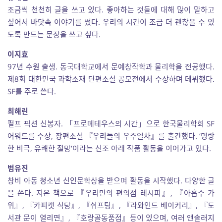
조금씩 천천히 글을 쓰고 있다. 좋아하는 것들에 대해 많이 말하고
싶어서 바닷속 이야기를 썼다. 우리의 시간이 조금 더 괜찮을 수 있
도록 만드는 문장을 쓰고 싶다.
이지효
97년 수원 출생. 동국대학교에서 문예창작학과 물리학을 전공했다.
제8회 대한민국 과학소재 단편소설 공모전에서 수상하며 데뷔했다.
SF를 주로 쓴다.
최해린
펄프 픽션 신봉자. 「프로메테우스의 시간」으로 한국물리학회 SF
어워드를 수상, 장편소설 『우리들의 우주열차』를 출간했다. ‘명랑
한 비극, 유쾌한 절망’이라는 신조 아래 작품 활동을 이어가고 있다.
범유진
창비 아동 청소년 신인문학상을 받으며 활동을 시작했다. 다양한 글
을 쓴다. 지은 책으로 『우리만의 편의점 레시피』, 『아홉수 가
위』, 『카피캣 식당』, 『쉬프팅』, 『라와인드 베이커리』, 『도
서관 문이 열리면』, 『호랑골동품점』등이 있으며, 여러 앤솔러지