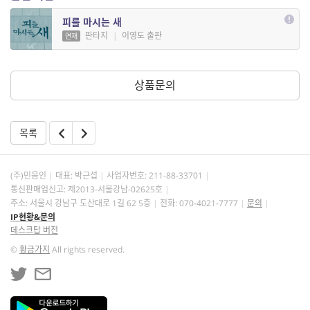
피를 마시는 새
판타지
|
이영도 출판
연재
상품문의
목록
(주)민음인
대표: 박근섭
사업자번호:
211-88-33701
통신판매업신고: 제2013-서울강남-02625호
주소: 서울시 강남구 도산대로 1길 62 5층
전화: 070-4021-7777
문의
IP현황&문의
데스크탑 버전
©
황금가지
All rights reserved.