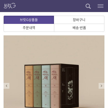
브릿G상품들
장바구니
주문내역
배송·반품