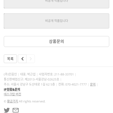
추리/스릴러
|
애거서 크리스티
연재
오리엔트 특급 살인
추리/스릴러
|
애거서 크리스티
연재
상품문의
목록
(주)민음인
대표: 박근섭
사업자번호:
211-88-33701
통신판매업신고: 제2013-서울강남-02625호
주소: 서울시 강남구 도산대로 1길 62 5층
전화: 070-4021-7777
문의
IP현황&문의
데스크탑 버전
©
황금가지
All rights reserved.