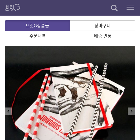
브릿G상품들
장바구니
주문내역
배송·반품