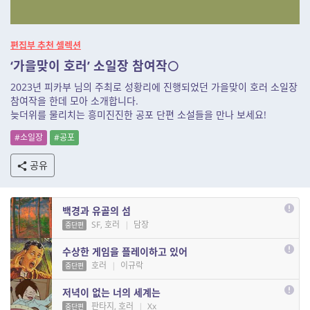
편집부 추천 셀렉션
‘가을맞이 호러’ 소일장 참여작🌕
2023년 피카부 님의 주최로 성황리에 진행되었던 가을맞이 호러 소일장
참여작을 한데 모아 소개합니다.
늦더위를 물리치는 흥미진진한 공포 단편 소설들을 만나 보세요!
#소일장
#공포
공유
백경과 유골의 섬
SF, 호러
|
담장
중단편
수상한 게임을 플레이하고 있어
호러
|
이규락
중단편
저녁이 없는 너의 세계는
판타지, 호러
|
Xx
중단편