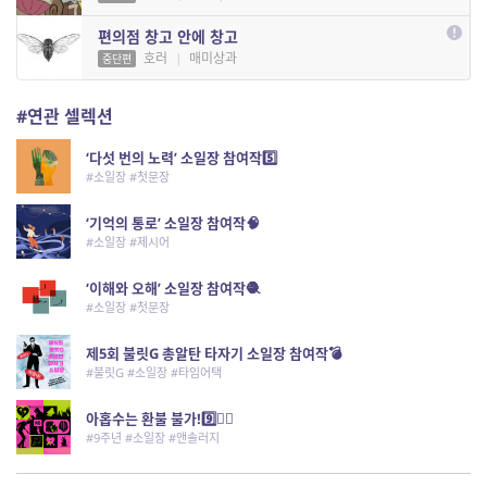
편의점 창고 안에 창고
호러
|
매미상과
중단편
#연관 셀렉션
‘다섯 번의 노력’ 소일장 참여작5️⃣
#소일장 #첫문장
‘기억의 통로’ 소일장 참여작🧠
#소일장 #제시어
‘이해와 오해’ 소일장 참여작🧶
#소일장 #첫문장
제5회 불릿G 총알탄 타자기 소일장 참여작💣
#불릿G #소일장 #타임어택
아홉수는 환불 불가!9️⃣🙅‍♀️
#9주년 #소일장 #앤솔러지