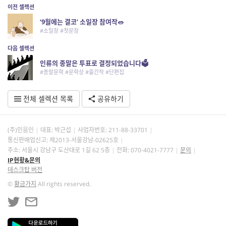
이전 셀렉션
‘9월에는 결코’ 소일장 참여작🥗
#소일장 #첫문장
다음 셀렉션
인류의 종말은 투표로 결정되었습니다🗳️
#종말문학 #문학상 #출간작 #단편집
전체 셀렉션 목록
공유하기
(주)민음인
대표: 박근섭
사업자번호:
211-88-33701
통신판매업신고: 제2013-서울강남-02625호
주소: 서울시 강남구 도산대로 1길 62 5층
전화: 070-4021-7777
문의
IP현황&문의
데스크탑 버전
©
황금가지
All rights reserved.