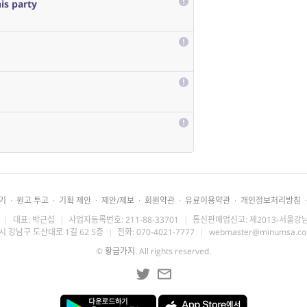
is party
기
·
원고 투고
·
기획 제안
·
제안/제보
·
회원약관
·
유료이용약관
·
개인정보처리방침
·
|
대표: 박근섭
|
사업자등록번호: 211-88-33701
|
통신판매업신고: 제2013-서울강남
시 강남구 도산대로 1길 62 5층
|
전화: 070-4021-7777
|
webmaster@minumsa.c
©
황금가지
. All rights reserved.