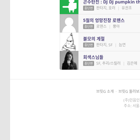
곤수탄진 : DJ DJ pumpkin th
판타지, 호러
|
유권조
중단편
5월의 엉망진창 로맨스
로맨스
|
뿡아
중단편
불모의 계절
판타지, SF
|
늠연
중단편
회색스님들
SF, 추리/스릴러
|
김은애
중단편
브릿G 소개
·
브릿G 둘러보
(주)민음인
주소: 서울