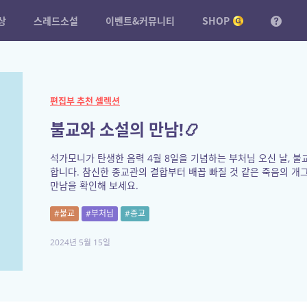
상
스레드소설
이벤트&커뮤니티
SHOP
편집부 추천 셀렉션
불교와 소설의 만남!📿
석가모니가 탄생한 음력 4월 8일을 기념하는 부처님 오신 날, 불
합니다. 참신한 종교관의 결합부터 배꼽 빠질 것 같은 죽음의 개
만남을 확인해 보세요.
#불교
#부처님
#종교
2024년 5월 15일