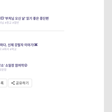
!💥 ‘부처님 오신 날’ 읽기 좋은 중단편
처님 #종교 #열반
하다, 신체 강탈자 이야기!👾
 #회사 #학교
장소’ 소일장 참여작😮
#첫문장
목록
공유하기