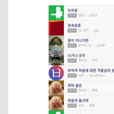
녹차꽃
일반
|
유권조
중단편
광속표류
SF, 호러
|
Qaz
중단편
봄이 지나가면
판타지, SF
|
납자루
중단편
나기니 공주
판타지
|
쟈리
중단편
부처의 마음에 대한 겨울날의 
일반
|
BornWriter
중단편
목탁 솔로
판타지
|
탱탱
중단편
죽음의 춤사위
호러
|
탱탱
중단편