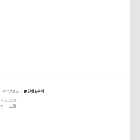
저작권보호
·
IP현황&문의
-02625호
om
|
문의