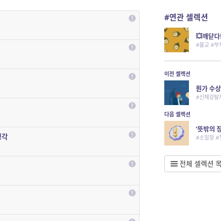
#연관 셀렉션
💥깨닫다
#불교 #부
이전 셀렉션
뭔가 수상
#신체강탈자
다음 셀렉션
‘뜻밖의 
생각
#소일장 
전체 셀렉션 