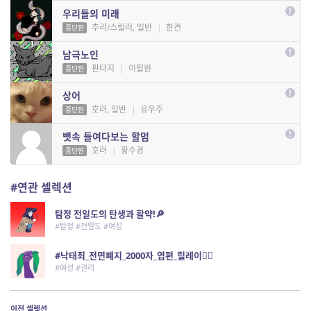
우리들의 미래
추리/스릴러, 일반
|
한켠
중단편
남극노인
판타지
|
이필원
중단편
상어
호러, 일반
|
유우주
중단편
뱃속 들여다보는 할멈
호러
|
황수경
중단편
#연관 셀렉션
탐정 전일도의 탄생과 활약!🔎
#탐정 #전일도 #여성
#낙태죄_전면폐지_2000자_엽편_릴레이🏃‍♀️
#여성 #권리
이전 셀렉션