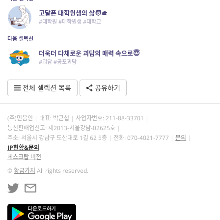
고달픈 대학원생의 삶🧑‍🎓
#대학원 #대학원생 #대학교
다음 셀렉션
더욱더 다채로운 괴담의 매력 속으로😇
#괴담 #공포괴담
전체 셀렉션 목록
공유하기
(주)민음인
대표: 박근섭
사업자번호:
211-88-33701
통신판매업신고: 제2013-서울강남-02625호
주소: 서울시 강남구 도산대로 1길 62 5층
전화: 070-4021-7777
문의
IP현황&문의
데스크탑 버전
©
황금가지
All rights reserved.