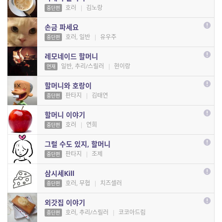
호러
|
김노랑
중단편
손금 파세요
호러, 일반
|
유우주
중단편
레모네이드 할머니
일반, 추리/스릴러
|
현이랑
연재
할머니와 호랑이
판타지
|
김태연
중단편
할머니 이야기
호러
|
연희
중단편
그럴 수도 있지, 할머니
판타지
|
조제
중단편
삼시세Kill
호러, 무협
|
치즈셀러
중단편
외갓집 이야기
호러, 추리/스릴러
|
코코아드림
중단편