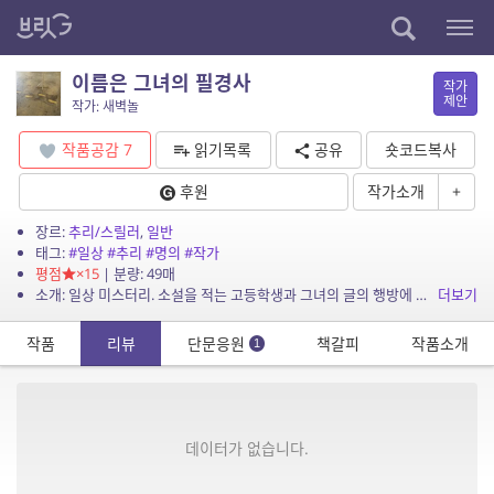
이름은 그녀의 필경사
작가
제안
작가: 새벽놀
작품공감
7
읽기목록
공유
숏코드복사
후원
작가소개
+
장르:
추리/스릴러
,
일반
태그:
#일상
#추리
#명의
#작가
평점
×15
| 분량: 49매
소개: 일상 미스터리. 소설을 적는 고등학생과 그녀의 글의 행방에 대한 세 가지 추측입니다.
더보기
작품
리뷰
단문응원
책갈피
작품소개
1
데이터가 없습니다.