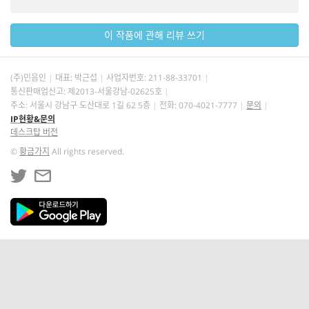
이 작품에 관해 리뷰 쓰기
(주)민음인
대표: 박근섭
사업자번호:
211-88-33701
통신판매업신고: 제2013-서울강남-02625호
주소: 서울시 강남구 도산대로 1길 62 5층
전화: 070-4021-7777
문의
IP현황&문의
데스크탑 버전
©
황금가지
All rights reserved.