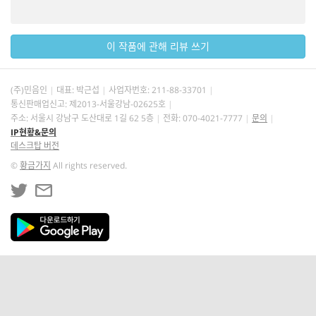
이 작품에 관해 리뷰 쓰기
(주)민음인
대표: 박근섭
사업자번호:
211-88-33701
통신판매업신고: 제2013-서울강남-02625호
주소: 서울시 강남구 도산대로 1길 62 5층
전화: 070-4021-7777
문의
IP현황&문의
데스크탑 버전
©
황금가지
All rights reserved.