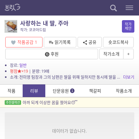
사랑하는 내 딸, 주아
작가
제안
작가: 코코아드림
작품공감
1
읽기목록
공유
숏코드복사
후원
작가소개
+
장르:
일반
평점
×19
| 분량: 19매
소개: 전미영 팀장과 그의 남편은 딸을 위해 일하지만 동시에 딸을 귀찮아한다.
더보기
작품
리뷰
단문응원
책갈피
작품소개
1
아까 되게 이상한 꿈을 꿨어요😴
추천셀렉션
데이터가 없습니다.