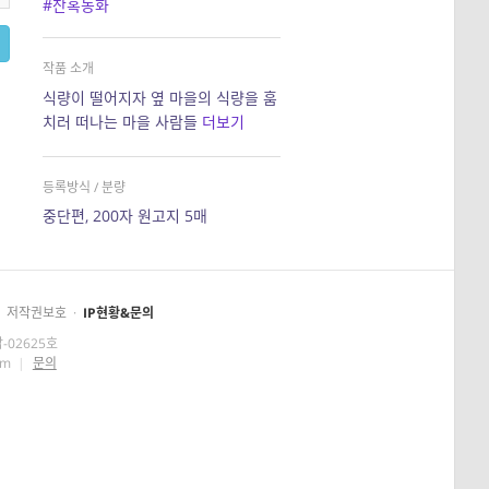
#잔혹동화
작품 소개
식량이 떨어지자 옆 마을의 식량을 훔
치러 떠나는 마을 사람들
더보기
등록방식 / 분량
중단편, 200자 원고지 5매
저작권보호
·
IP현황&문의
-02625호
om
|
문의