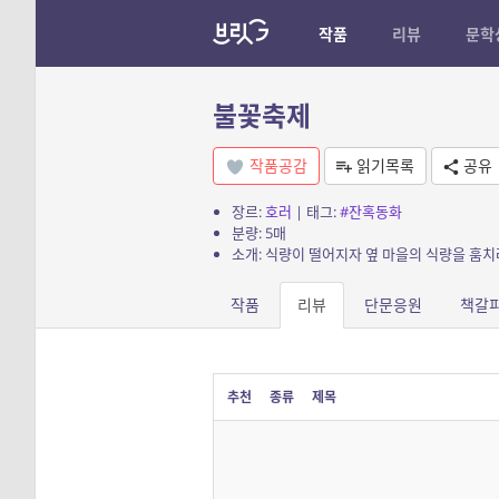
작품
리뷰
문학
불꽃축제
작품공감
읽기목록
공유
장르:
호러
| 태그:
#잔혹동화
분량: 5매
소개: 식량이 떨어지자 옆 마을의 식량을 훔치
작품
리뷰
단문응원
책갈
추천
종류
제목