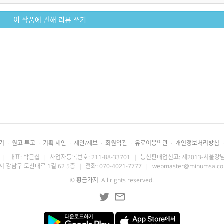
이 작품에 관해 리뷰 쓰기
기
·
원고 투고
·
기획 제안
·
제안/제보
·
회원약관
·
유료이용약관
·
개인정보처리방침
·
|
대표: 박근섭
|
사업자등록번호: 211-88-33701
|
통신판매업신고: 제2013-서울강남
시 강남구 도산대로 1길 62 5층
|
전화: 070-4021-7777
|
webmaster@minumsa.c
©
황금가지
. All rights reserved.