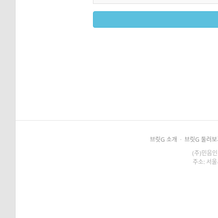
브릿G 소개
·
브릿G 둘러보
(주)민음인
주소: 서울