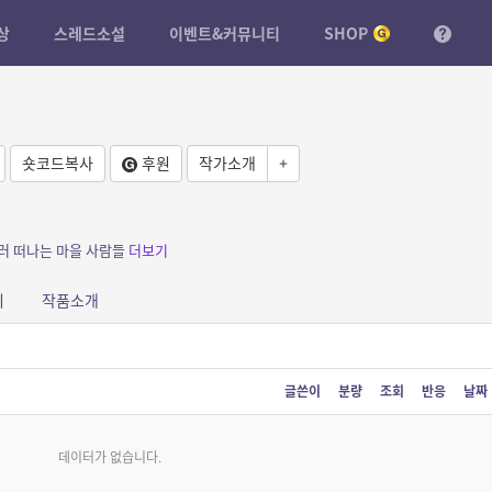
상
스레드소설
이벤트&커뮤니티
SHOP
숏코드복사
후원
작가소개
+
러 떠나는 마을 사람들
더보기
피
작품소개
글쓴이
분량
조회
반응
날짜
데이터가 없습니다.