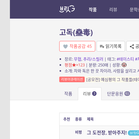
작품
리뷰
문학
고독(蠱毒)
작품공감
45
읽기목록
공
장르:
무협
,
추리/스릴러
| 태그:
#테이스티
#
평점
×123
| 분량: 250매 | 성향:
[공모전] 예심평의 그 작품들(테
리뷰어큐레이션
작품
리뷰
단문응원
3
61
추천
종류
제목
그 도전장, 받아주지!
비평
브릿