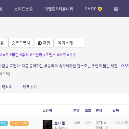
상
스레드소설
이벤트&커뮤니티
SHOP
유
숏코드복사
후원
작가소개
+
차
#독
#무협
#추리
#스릴러
#로맨스
#저주
#복수
소개: 차와 독은 한 끗 차이라, 사람을 살리고 사람을 죽인다. 차를 좋아하는 무당파의 속가제자인 천소호는 우연히 들린 객잔에서 모종의 일행들과 조우하게 되고 자신 처럼 차를 좋아하는 요...
더보
이스티)
책갈피
작품소개
글쓴이
분량
조회
반응
날짜
보네토
10매
272
공감: 8
20년 11월
G추천
이달의리뷰
댓글: 12
추천리뷰어