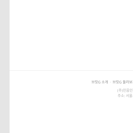
브릿G 소개
·
브릿G 둘러보
(주)민음인
주소: 서울