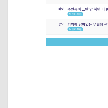
주인공이 …만 안 하면 더 
비평
브릿G추천
기억에 남아있는 무협에 관한
공모
브릿G추천