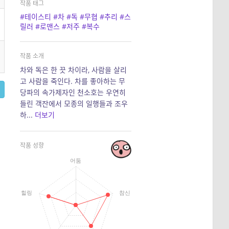
작품 태그
#테이스티
#차
#독
#무협
#추리
#스
릴러
#로맨스
#저주
#복수
작품 소개
차와 독은 한 끗 차이라, 사람을 살리
고 사람을 죽인다. 차를 좋아하는 무
당파의 속가제자인 천소호는 우연히
들린 객잔에서 모종의 일행들과 조우
하...
더보기
작품 성향
어둠
힐링
참신