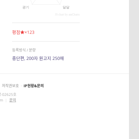
광기
달달
JS chart by amCharts
평점
×123
등록방식 / 분량
중단편, 200자 원고지 250매
저작권보호
·
IP현황&문의
-02625호
om
|
문의