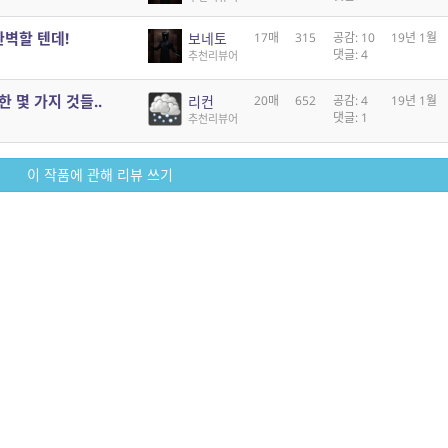
완벽할 텐데!
보네토
17매
315
공감: 10
19년 1월
댓글: 4
추천리뷰어
 몇 가지 것들..
리컨
20매
652
공감: 4
19년 1월
댓글: 1
추천리뷰어
이 작품에 관해 리뷰 쓰기