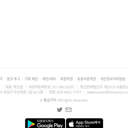
기
·
원고 투고
·
기획 제안
·
제안/제보
·
회원약관
·
유료이용약관
·
개인정보처리방침
·
|
대표: 박근섭
|
사업자등록번호: 211-88-33701
|
통신판매업신고: 제2013-서울강남
시 강남구 도산대로 1길 62 5층
|
전화: 070-4021-7777
|
webmaster@minumsa.c
©
황금가지
. All rights reserved.