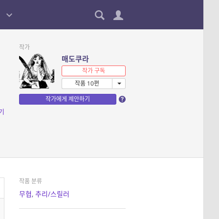
작가
매도쿠라
작가 구독
작품 10편
작가에게 제안하기
기
작품 분류
무협
,
추리/스릴러