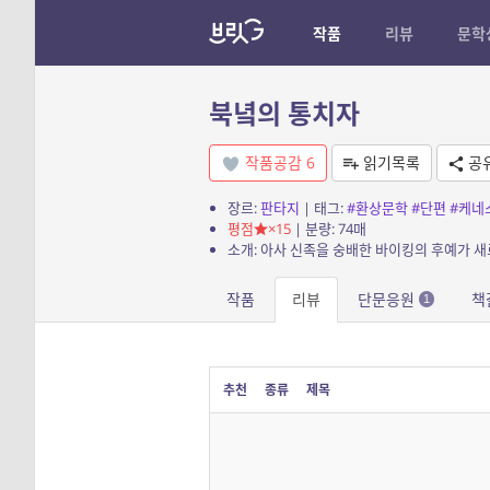
작품
리뷰
문학
북녘의 통치자
작품공감
6
읽기목록
공
장르:
판타지
| 태그:
#환상문학
#단편
#케네
평점
×15
| 분량: 74매
작품
리뷰
단문응원
책
1
추천
종류
제목