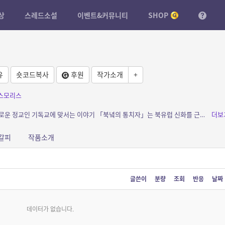
상
스레드소설
이벤트&커뮤니티
SHOP
유
숏코드복사
후원
작가소개
+
스모리스
소개: 아사 신족을 숭배한 바이킹의 후예가 새로운 정교인 기독교에 맞서는 이야기 「북녘의 통치자」는 북유럽 신화를 근간으로 황량한 북유럽의 자연경관과 바이킹의 전설을 뛰어난 상상력으로 재...
더보
갈피
작품소개
글쓴이
분량
조회
반응
날짜
데이터가 없습니다.