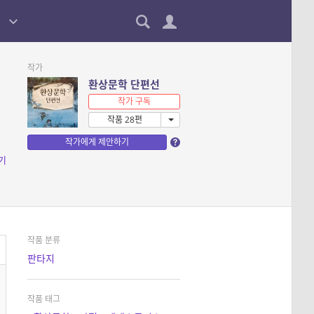
작가
환상문학 단편선
작가 구독
작품 28편
작가에게 제안하기
기
작품 분류
판타지
작품 태그