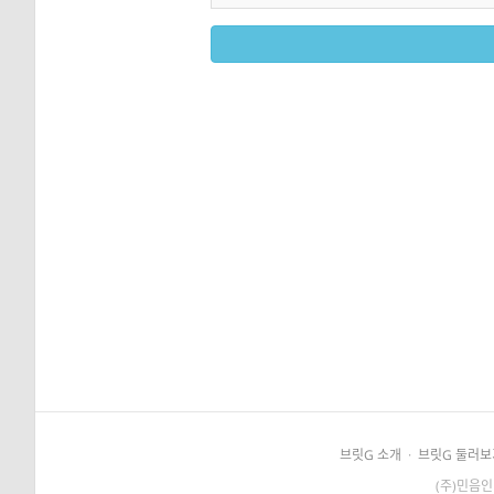
브릿G 소개
·
브릿G 둘러보
(주)민음인