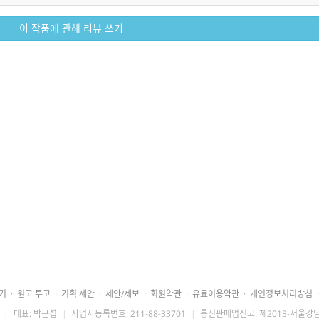
이 작품에 관해 리뷰 쓰기
기
·
원고 투고
·
기획 제안
·
제안/제보
·
회원약관
·
유료이용약관
·
개인정보처리방침
·
|
대표: 박근섭
|
사업자등록번호: 211-88-33701
|
통신판매업신고: 제2013-서울강남