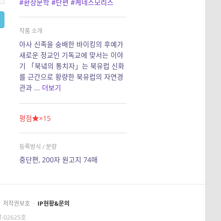
#환상문학
#단편
#케네스모리스
작품 소개
아사 신족을 숭배한 바이킹의 후예가
새로운 정교인 기독교에 맞서는 이야
기 「북녘의 통치자」는 북유럽 신화
를 근간으로 황량한 북유럽의 자연경
관과 ...
더보기
평점
×15
등록방식 / 분량
중단편, 200자 원고지 74매
저작권보호
·
IP현황&문의
-02625호