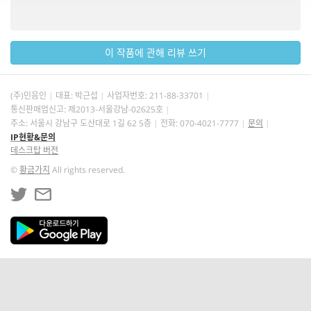
이 작품에 관해 리뷰 쓰기
(주)민음인
대표: 박근섭
사업자번호:
211-88-33701
통신판매업신고: 제2013-서울강남-02625호
주소: 서울시 강남구 도산대로 1길 62 5층
전화: 070-4021-7777
문의
IP현황&문의
데스크탑 버전
©
황금가지
All rights reserved.