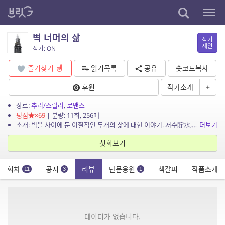
벽 너머의 삶
작가
제안
작가: ON
즐겨찾기
읽기목록
공유
숏코드복사
후원
작가소개
+
장르:
추리/스릴러
,
로맨스
평점
×69
| 분량: 11회, 256매
소개: 벽을 사이에 둔 이질적인 두개의 삶에 대한 이야기. 저수貯水, 첫 번째 에피소드.
더보기
첫회보기
회차
공지
리뷰
단문응원
책갈피
작품소개
11
3
1
데이터가 없습니다.