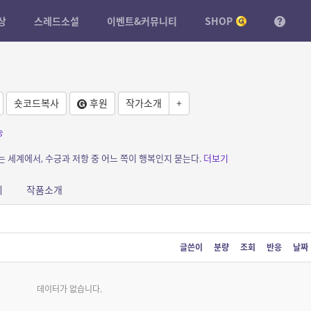
상
스레드소설
이벤트&커뮤니티
SHOP
숏코드복사
후원
작가소개
+
능
는 세계에서, 수긍과 저항 중 어느 쪽이 행복인지 묻는다.
더보기
피
작품소개
글쓴이
분량
조회
반응
날짜
데이터가 없습니다.