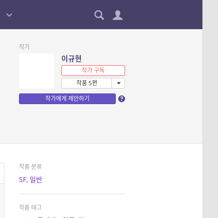
작가
이규현
작가 구독
작품 5편
작가에게 제안하기
작품 분류
SF
,
일반
작품 태그