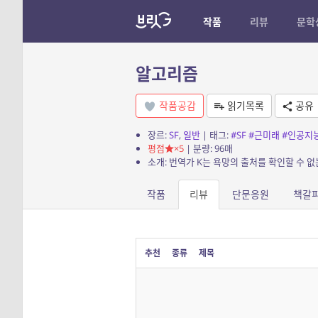
작품
리뷰
문학
알고리즘
작품공감
읽기목록
공유
장르:
SF
,
일반
| 태그:
#SF
#근미래
#인공지
평점
×5
| 분량: 96매
소개: 번역가 K는 욕망의 출처를 확인할 수 없
작품
리뷰
단문응원
책갈
추천
종류
제목