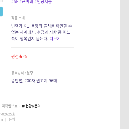
#SF
#근미래
#인공지능
작품 소개
번역가 K는 욕망의 출처를 확인할 수
없는 세계에서, 수긍과 저항 중 어느
쪽이 행복인지 묻는다.
더보기
평점
×5
등록방식 / 분량
중단편, 200자 원고지 96매
저작권보호
·
IP현황&문의
-02625호
om
|
문의