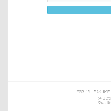
브릿G 소개
·
브릿G 둘러보
(주)민음인
주소: 서울