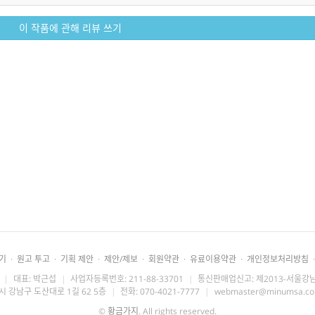
이 작품에 관해 리뷰 쓰기
기
·
원고 투고
·
기획 제안
·
제안/제보
·
회원약관
·
유료이용약관
·
개인정보처리방침
·
|
대표: 박근섭
|
사업자등록번호: 211-88-33701
|
통신판매업신고: 제2013-서울강남
시 강남구 도산대로 1길 62 5층
|
전화: 070-4021-7777
|
webmaster@minumsa.c
©
황금가지
. All rights reserved.