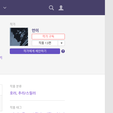
작가
언이
작가 구독
작품 13편
작가에게 제안하기
기
작품 분류
호러
,
추리/스릴러
작품 태그