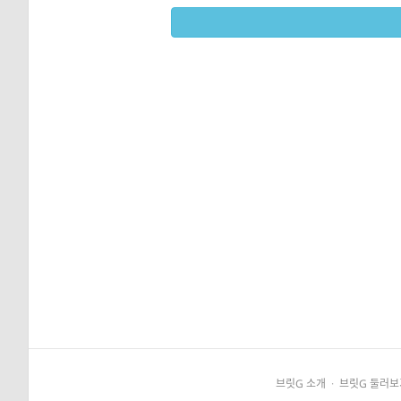
브릿G 소개
·
브릿G 둘러보