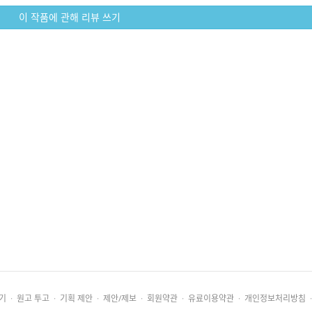
이 작품에 관해 리뷰 쓰기
기
·
원고 투고
·
기획 제안
·
제안/제보
·
회원약관
·
유료이용약관
·
개인정보처리방침
·