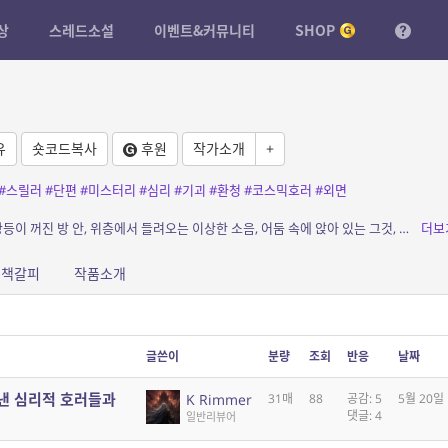
상
스레드소설
이벤트&커뮤니티
SHOP
유
숏코드복사
후원
작가소개
+
#스릴러
#단편
#미스터리
#심리
#기괴
#환청
#코스믹호러
#외면
소개: 불을 끄는 순간, 무언가가 시작된다. 형광등이 꺼진 방 안, 위층에서 들려오는 이상한 소음, 어둠 속에 앉아 있는 그것, 그리고 나를 지켜보고 있는 시선. 일상이라는 가장 무서운 ...
더보
책갈피
작품소개
글쓴이
분량
조회
반응
날짜
낸 심리적 호러들과
K Rimmer
31매
88
공감: 5
5월 20일
댓글: 4
일반리뷰어