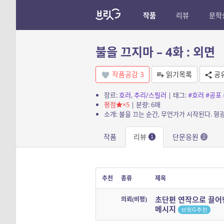
작품
리뷰
문학
불을 끄지마 – 4화 : 외면
작품공감
3
읽기목록
공
장르:
호러
,
추리/스릴러
| 태그:
#호러
#공포
평점
×5
| 분량: 6매
작품
리뷰
단문응원
1
2
추천
종류
제목
초단편 연작으로 끌어
의뢰(비평)
메시지
브릿G추천