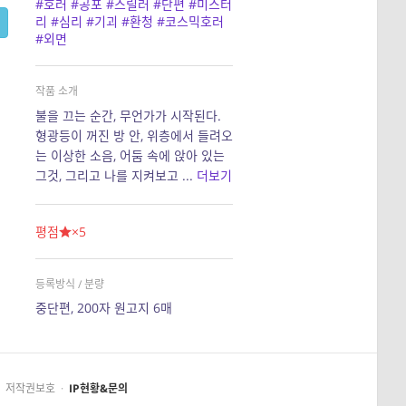
#호러
#공포
#스릴러
#단편
#미스터
리
#심리
#기괴
#환청
#코스믹호러
#외면
작품 소개
불을 끄는 순간, 무언가가 시작된다.
형광등이 꺼진 방 안, 위층에서 들려오
는 이상한 소음, 어둠 속에 앉아 있는
그것, 그리고 나를 지켜보고 ...
더보기
평점
×5
등록방식 / 분량
중단편, 200자 원고지 6매
저작권보호
·
IP현황&문의