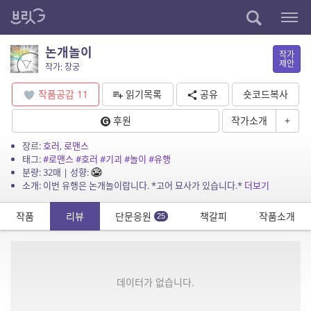
논개놀이
작가
제안
작가: 창궁
작품공감
11
읽기목록
공유
숏코드복사
후원
작가소개
+
장르:
호러
,
로맨스
태그:
#로맨스
#호러
#기괴
#놀이
#유행
분량: 32매 | 성향:
소개: 이번 유행은 논개놀이랍니다. *고어 묘사가 있습니다.*
더보기
작품
리뷰
단문응원
책갈피
작품소개
25
데이터가 없습니다.