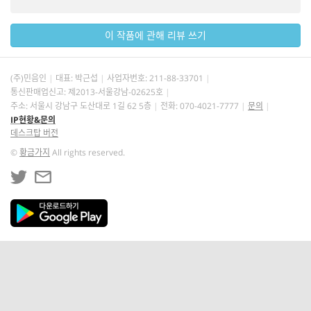
이 작품에 관해 리뷰 쓰기
(주)민음인
대표: 박근섭
사업자번호:
211-88-33701
통신판매업신고: 제2013-서울강남-02625호
주소: 서울시 강남구 도산대로 1길 62 5층
전화: 070-4021-7777
문의
IP현황&문의
데스크탑 버전
©
황금가지
All rights reserved.