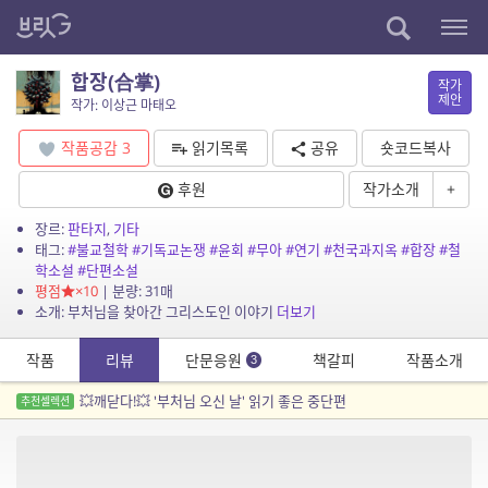
합장(合掌)
작가
제안
작가: 이상근 마태오
작품공감
3
읽기목록
공유
숏코드복사
후원
작가소개
+
장르:
판타지
,
기타
태그:
#불교철학
#기독교논쟁
#윤회
#무아
#연기
#천국과지옥
#합장
#철
학소설
#단편소설
평점
×10
| 분량: 31매
소개: 부처님을 찾아간 그리스도인 이야기
더보기
작품
리뷰
단문응원
책갈피
작품소개
3
💥깨닫다!💥 '부처님 오신 날' 읽기 좋은 중단편
추천셀렉션