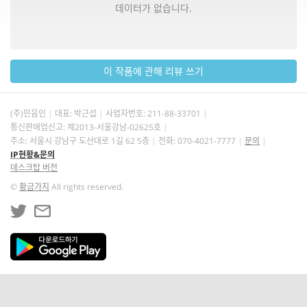
데이터가 없습니다.
이 작품에 관해 리뷰 쓰기
(주)민음인
대표: 박근섭
사업자번호:
211-88-33701
통신판매업신고: 제2013-서울강남-02625호
주소: 서울시 강남구 도산대로 1길 62 5층
전화: 070-4021-7777
문의
IP현황&문의
데스크탑 버전
©
황금가지
All rights reserved.