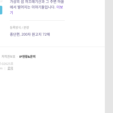
가상의 섬 까끄래기산과 그 주변 마을
에서 벌어지는 이야기들입니다.
더보
기
등록방식 / 분량
중단편, 200자 원고지 72매
저작권보호
·
IP현황&문의
-02625호
om
|
문의