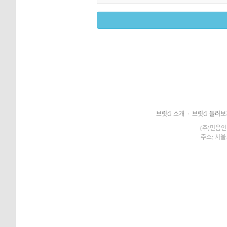
브릿G 소개
·
브릿G 둘러보
(주)민음인
주소: 서울