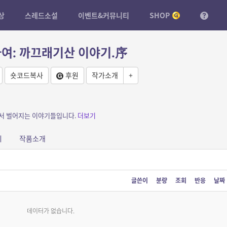
상
스레드소설
이벤트&커뮤니티
SHOP
여: 까끄래기산 이야기.序
숏코드복사
후원
작가소개
+
에서 벌어지는 이야기들입니다.
더보기
피
작품소개
글쓴이
분량
조회
반응
날짜
데이터가 없습니다.