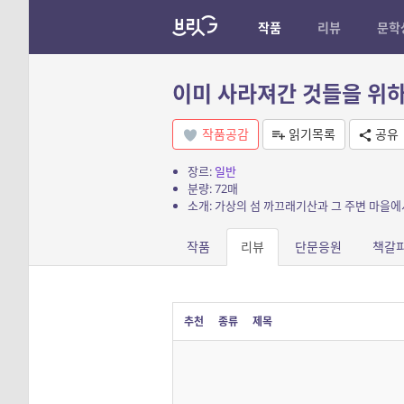
작품
리뷰
문학
이미 사라져간 것들을 위하
작품공감
읽기목록
공유
장르:
일반
분량: 72매
소개: 가상의 섬 까끄래기산과 그 주변 마을
작품
리뷰
단문응원
책갈
추천
종류
제목