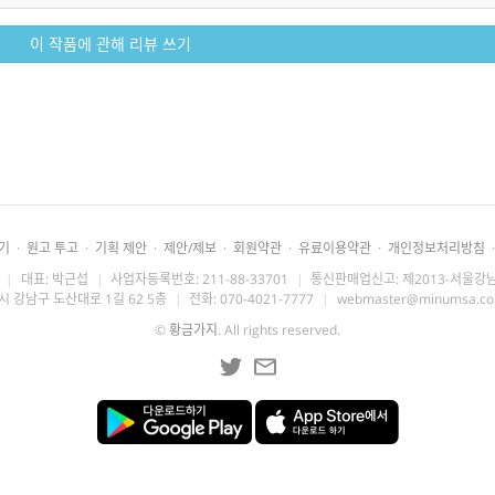
이 작품에 관해 리뷰 쓰기
기
·
원고 투고
·
기획 제안
·
제안/제보
·
회원약관
·
유료이용약관
·
개인정보처리방침
·
|
대표: 박근섭
|
사업자등록번호: 211-88-33701
|
통신판매업신고: 제2013-서울강남
시 강남구 도산대로 1길 62 5층
|
전화: 070-4021-7777
|
webmaster@minumsa.c
©
황금가지
. All rights reserved.