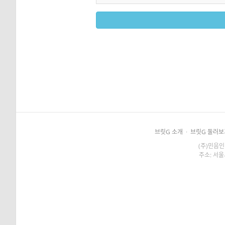
브릿G 소개
·
브릿G 둘러보
(주)민음인
주소: 서울