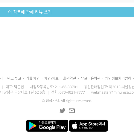
이 작품에 관해 리뷰 쓰기
기
·
원고 투고
·
기획 제안
·
제안/제보
·
회원약관
·
유료이용약관
·
개인정보처리방침
·
|
대표: 박근섭
|
사업자등록번호: 211-88-33701
|
통신판매업신고: 제2013-서울강남
시 강남구 도산대로 1길 62 5층
|
전화: 070-4021-7777
|
webmaster@minumsa.c
©
황금가지
. All rights reserved.