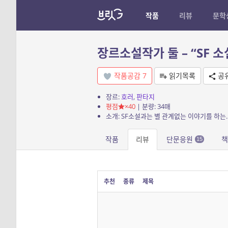
작품
리뷰
문학
장르소설작가 둘 – “SF 
작품공감
7
읽기목록
공
장르:
호러
,
판타지
평점
×40
| 분량: 34매
소개: SF소설과는 별 관계없는 이야기를 하는…
작품
리뷰
단문응원
책
15
추천
종류
제목