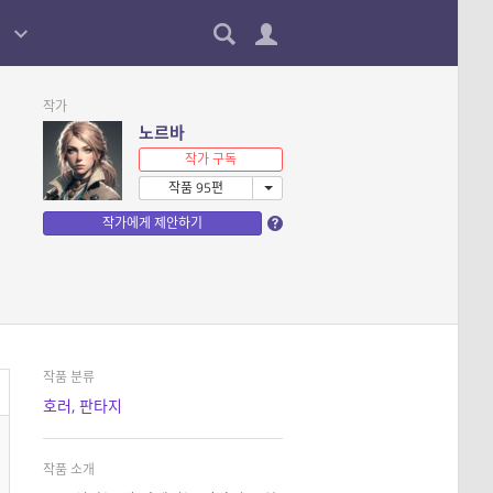
작가
노르바
작가 구독
작품 95편
작가에게 제안하기
작품 분류
호러
,
판타지
작품 소개