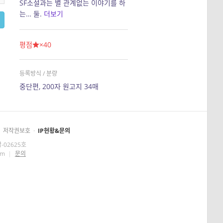
SF소설과는 별 관계없는 이야기를 하
는… 둘.
더보기
평점
×40
등록방식 / 분량
중단편, 200자 원고지 34매
저작권보호
·
IP현황&문의
-02625호
om
|
문의