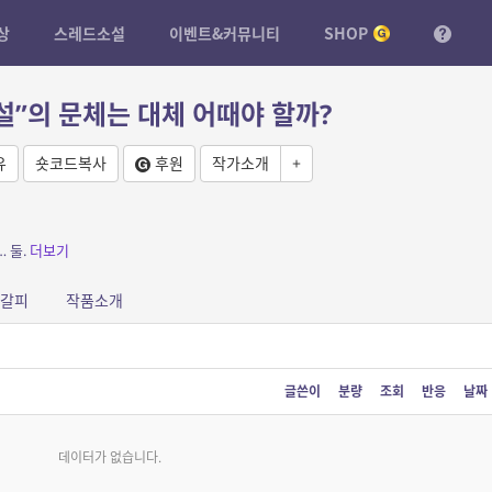
상
스레드소설
이벤트&커뮤니티
SHOP
소설”의 문체는 대체 어때야 할까?
유
숏코드복사
후원
작가소개
+
 둘.
더보기
갈피
작품소개
글쓴이
분량
조회
반응
날짜
데이터가 없습니다.