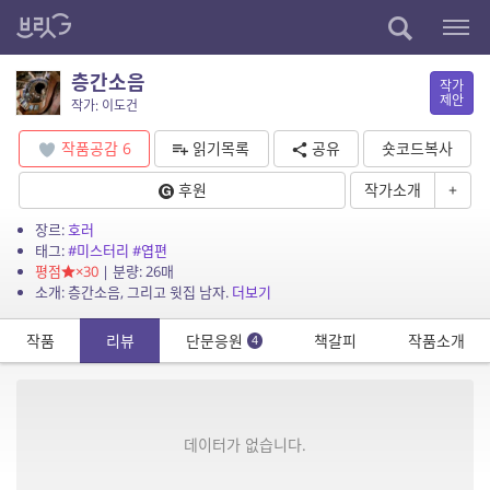
층간소음
작가
제안
작가: 이도건
작품공감
6
읽기목록
공유
숏코드복사
후원
작가소개
+
장르:
호러
태그:
#미스터리
#엽편
평점
×30
| 분량: 26매
소개: 층간소음, 그리고 윗집 남자.
더보기
작품
리뷰
단문응원
책갈피
작품소개
4
데이터가 없습니다.