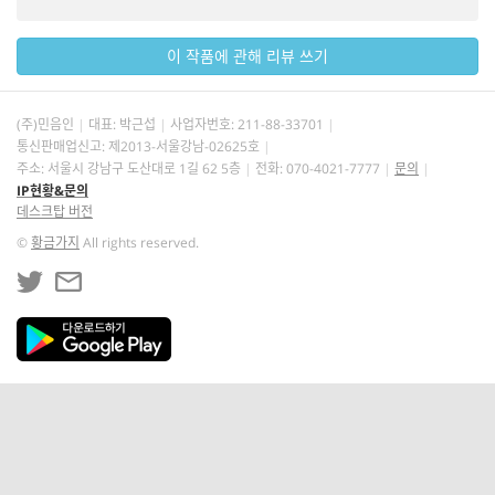
이 작품에 관해 리뷰 쓰기
(주)민음인
대표: 박근섭
사업자번호:
211-88-33701
통신판매업신고: 제2013-서울강남-02625호
주소: 서울시 강남구 도산대로 1길 62 5층
전화: 070-4021-7777
문의
IP현황&문의
데스크탑 버전
©
황금가지
All rights reserved.