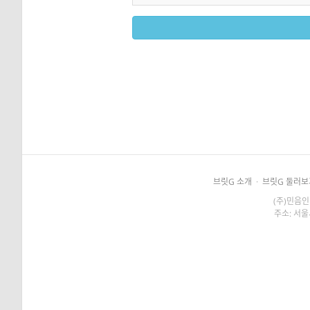
브릿G 소개
·
브릿G 둘러보
(주)민음인
주소: 서울