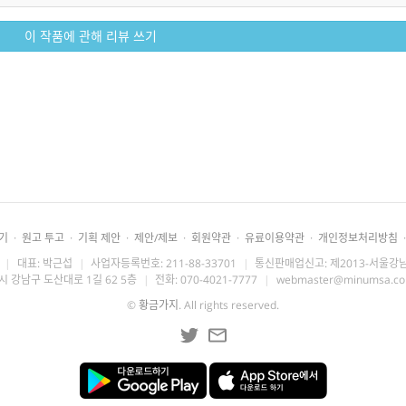
이 작품에 관해 리뷰 쓰기
기
·
원고 투고
·
기획 제안
·
제안/제보
·
회원약관
·
유료이용약관
·
개인정보처리방침
·
|
대표: 박근섭
|
사업자등록번호: 211-88-33701
|
통신판매업신고: 제2013-서울강남
시 강남구 도산대로 1길 62 5층
|
전화: 070-4021-7777
|
webmaster@minumsa.c
©
황금가지
. All rights reserved.