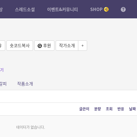
상
스레드소설
이벤트&커뮤니티
SHOP
유
숏코드복사
후원
작가소개
+
기
갈피
작품소개
글쓴이
분량
조회
반응
날짜
데이터가 없습니다.