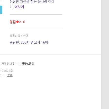
진정한 자신을 찾는 물사람 이야
기.
더보기
평점
×10
등록방식 / 분량
중단편, 200자 원고지 16매
저작권보호
·
IP현황&문의
-02625호
om
|
문의