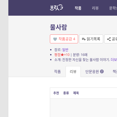
작품
리뷰
문학
물사람
작품공감
4
읽기목록
공
장르:
일반
평점
×10
| 분량: 16매
소개: 진정한 자신을 찾는 물사람 이야기.
더보
작품
리뷰
단문응원
책
2
추천
종류
제목