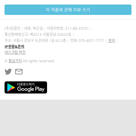
이 작품에 관해 리뷰 쓰기
(주)민음인
대표: 박근섭
사업자번호:
211-88-33701
통신판매업신고: 제2013-서울강남-02625호
주소: 서울시 강남구 도산대로 1길 62 5층
전화: 070-4021-7777
문의
IP현황&문의
데스크탑 버전
©
황금가지
All rights reserved.