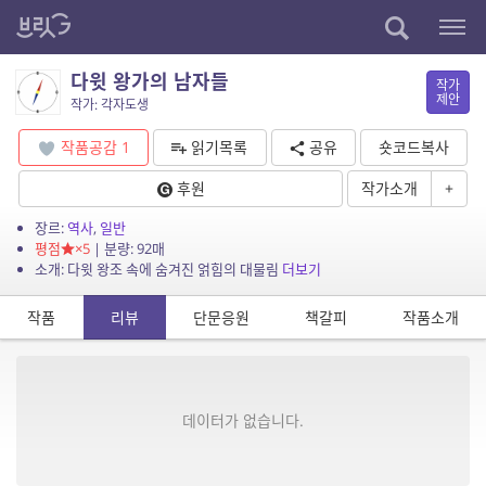
다윗 왕가의 남자들
작가
제안
작가: 각자도생
작품공감
1
읽기목록
공유
숏코드복사
후원
작가소개
+
장르:
역사
,
일반
평점
×5
| 분량: 92매
소개: 다윗 왕조 속에 숨겨진 얽힘의 대물림
더보기
작품
리뷰
단문응원
책갈피
작품소개
데이터가 없습니다.