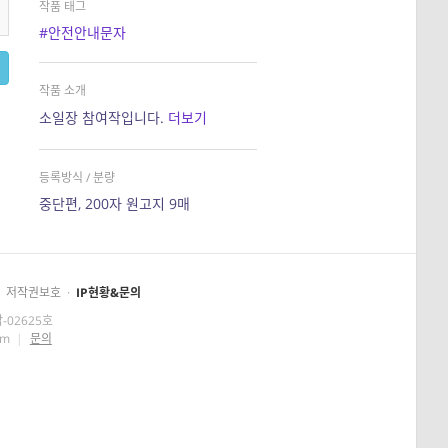
작품 태그
#안전안내문자
작품 소개
소일장 참여작입니다.
더보기
등록방식 / 분량
중단편, 200자 원고지 9매
저작권보호
·
IP현황&문의
-02625호
om
|
문의