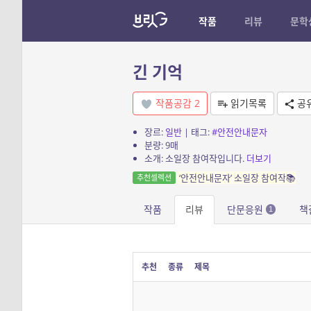
작품
리뷰
문학
긴 기억
작품공감
2
읽기목록
공
장르:
일반
| 태그:
#안전안내문자
분량: 9매
소개: 소일장 참여작입니다.
더보기
‘안전안내문자’ 소일장 참여작📚
추천셀렉션
작품
리뷰
단문응원
책
1
추천
종류
제목