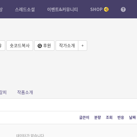
상
스레드소설
이벤트&커뮤니티
SHOP
유
숏코드복사
후원
작가소개
+
갈피
작품소개
글쓴이
분량
조회
반응
날짜
데이터가 없습니다.