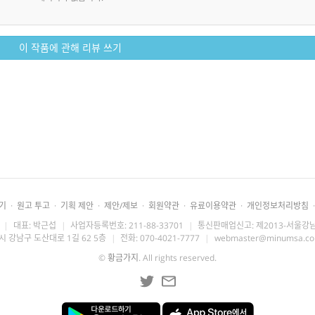
이 작품에 관해 리뷰 쓰기
기
·
원고 투고
·
기획 제안
·
제안/제보
·
회원약관
·
유료이용약관
·
개인정보처리방침
·
|
대표: 박근섭
|
사업자등록번호: 211-88-33701
|
통신판매업신고: 제2013-서울강남
시 강남구 도산대로 1길 62 5층
|
전화: 070-4021-7777
|
webmaster@minumsa.c
©
황금가지
. All rights reserved.