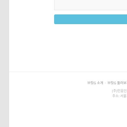
브릿G 소개
·
브릿G 둘러보
(주)민음인
주소: 서울