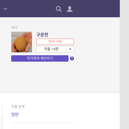
작가
구운란
작가 구독
작품 19편
작가에게 제안하기
작품 분류
일반