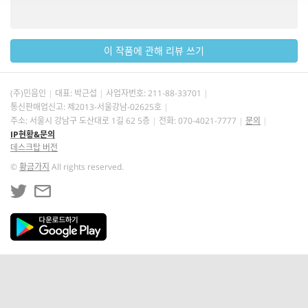
이 작품에 관해 리뷰 쓰기
(주)민음인
대표: 박근섭
사업자번호:
211-88-33701
통신판매업신고: 제2013-서울강남-02625호
주소: 서울시 강남구 도산대로 1길 62 5층
전화: 070-4021-7777
문의
IP현황&문의
데스크탑 버전
©
황금가지
All rights reserved.