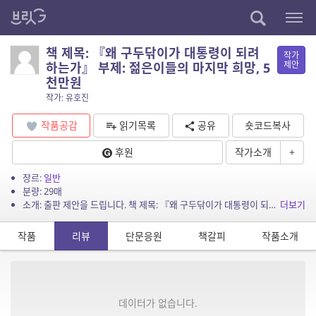
책 제목: 『왜 구두닦이가 대통령이 되려
작가
제안
하는가』 부제: 젊은이들의 마지막 희망, 5
천만원
작가: 유호진
작품공감
읽기목록
공유
숏코드복사
후원
작가소개
+
장르:
일반
분량: 29매
소개: 출판 제안을 드립니다. 책 제목: 『왜 구두닦이가 대통령이 되려 하는가』 부제: 젊은이들의 마지막 희망, 5천만원으로 세상을 바꾼다 작가: 유호진 010-4153-5144 arim...
더보기
작품
리뷰
단문응원
책갈피
작품소개
데이터가 없습니다.