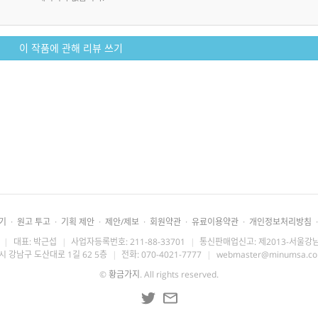
이 작품에 관해 리뷰 쓰기
기
·
원고 투고
·
기획 제안
·
제안/제보
·
회원약관
·
유료이용약관
·
개인정보처리방침
·
|
대표: 박근섭
|
사업자등록번호: 211-88-33701
|
통신판매업신고: 제2013-서울강남
시 강남구 도산대로 1길 62 5층
|
전화: 070-4021-7777
|
webmaster@minumsa.c
©
황금가지
. All rights reserved.