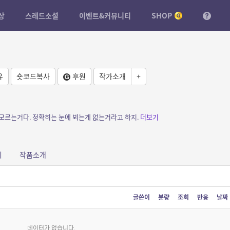
상
스레드소설
이벤트&커뮤니티
SHOP
유
숏코드복사
후원
작가소개
+
 모르는거다. 정확히는 눈에 뵈는게 없는거라고 하지.
더보기
피
작품소개
글쓴이
분량
조회
반응
날짜
데이터가 없습니다.