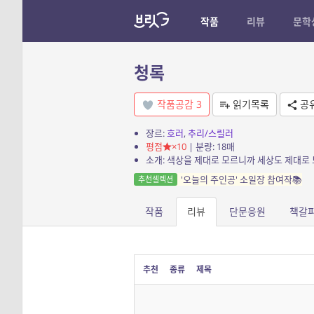
작품
리뷰
문학
청록
작품공감
3
읽기목록
공
장르:
호러
,
추리/스릴러
평점
×10
| 분량: 18매
소개: 색상을 제대로 모르니까 세상도 제대로
'오늘의 주인공' 소일장 참여작📚
추천셀렉션
작품
리뷰
단문응원
책갈
추천
종류
제목