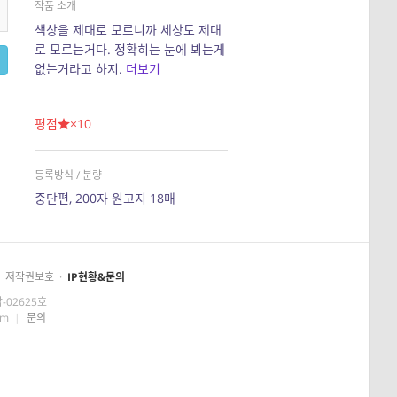
작품 소개
색상을 제대로 모르니까 세상도 제대
로 모르는거다. 정확히는 눈에 뵈는게
없는거라고 하지.
더보기
평점
×10
등록방식 / 분량
중단편, 200자 원고지 18매
저작권보호
·
IP현황&문의
-02625호
om
|
문의