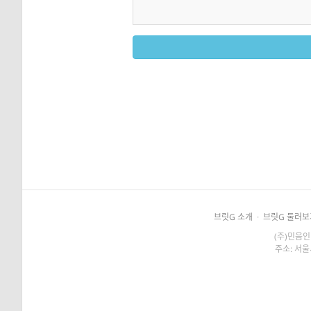
브릿G 소개
·
브릿G 둘러보
(주)민음인
주소: 서울