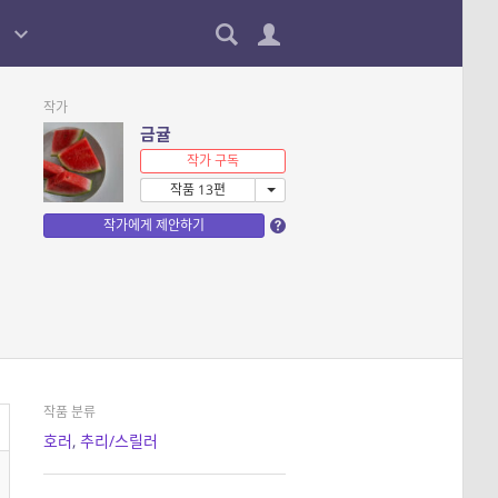
작가
금귤
작가 구독
작품 13편
작가에게 제안하기
작품 분류
호러
,
추리/스릴러