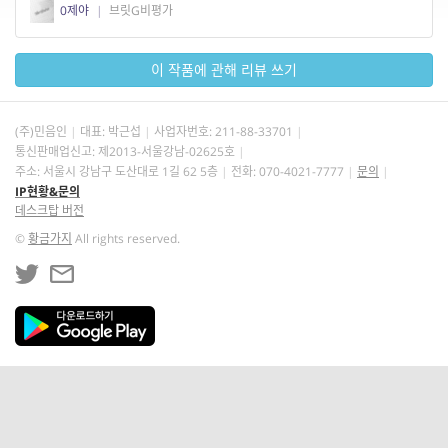
0제야
|
브릿G비평가
이 작품에 관해 리뷰 쓰기
(주)민음인
대표: 박근섭
사업자번호:
211-88-33701
통신판매업신고: 제2013-서울강남-02625호
주소: 서울시 강남구 도산대로 1길 62 5층
전화: 070-4021-7777
문의
IP현황&문의
데스크탑 버전
©
황금가지
All rights reserved.