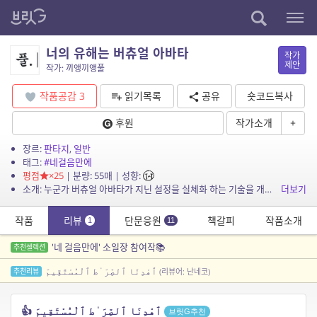
너의 유해는 버츄얼 아바타
작가
제안
작가: 끼앵끼앵풀
작품공감
3
읽기목록
공유
숏코드복사
후원
작가소개
+
장르:
판타지
,
일반
태그:
#네걸음만에
평점
×25
| 분량: 55매 | 성향:
소개: 누군가 버츄얼 아바타가 지닌 설정을 실체화 하는 기술을 개발했대요.
더보기
작품
리뷰
단문응원
책갈피
작품소개
1
11
'네 걸음만에' 소일장 참여작📚
추천셀렉션
ٱهْدِنَا ٱلصِّرَ ٰط ٱلْمُسْتَقِيمَ
추천리뷰
(리뷰어: 난네코)
👍 ٱهْدِنَا ٱلصِّرَ ٰط ٱلْمُسْتَقِيمَ
브릿G추천