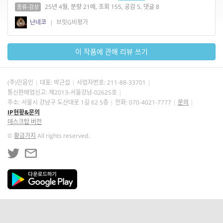
25년 4월, 분량 21매, 조회 155, 공감 5, 댓글 8
종류-감상
난네코
|
브릿G비평가
이 작품에 관해 리뷰 쓰기
(주)민음인
대표: 박근섭
사업자번호:
211-88-33701
통신판매업신고: 제2013-서울강남-02625호
주소: 서울시 강남구 도산대로 1길 62 5층
전화: 070-4021-7777
문의
IP현황&문의
데스크탑 버전
©
황금가지
All rights reserved.