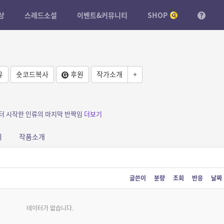
상
스레드소설
이벤트&커뮤니티
SHOP
유
숏코드복사
후원
작가소개
+
부터 시작한 인류의 마지막 반짝임
더보기
피
작품소개
글쓴이
분량
조회
반응
날짜
데이터가 없습니다.