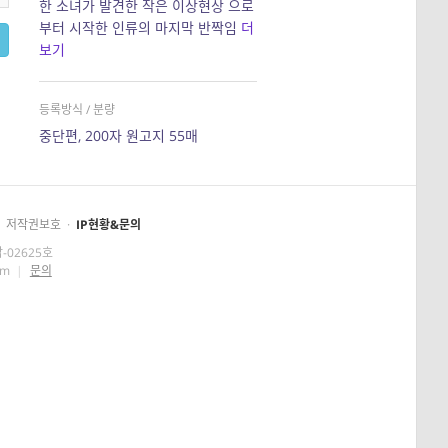
한 소녀가 발견한 작은 이상현상 으로
부터 시작한 인류의 마지막 반짝임
더
보기
등록방식 / 분량
중단편, 200자 원고지 55매
저작권보호
·
IP현황&문의
-02625호
om
|
문의