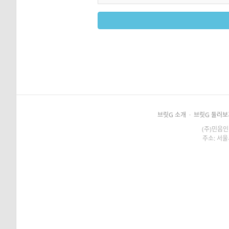
브릿G 소개
·
브릿G 둘러보
(주)민음인
주소: 서울