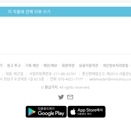
이 작품에 관해 리뷰 쓰기
기
·
원고 투고
·
기획 제안
·
제안/제보
·
회원약관
·
유료이용약관
·
개인정보처리방침
·
|
대표: 박근섭
|
사업자등록번호: 211-88-33701
|
통신판매업신고: 제2013-서울강남
시 강남구 도산대로 1길 62 5층
|
전화: 070-4021-7777
|
webmaster@minumsa.c
©
황금가지
. All rights reserved.