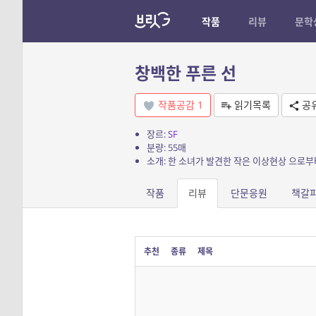
작품
리뷰
문학
창백한 푸른 선
작품공감
1
읽기목록
공
장르:
SF
분량: 55매
소개: 한 소녀가 발견한 작은 이상현상 으로
작품
리뷰
단문응원
책갈
추천
종류
제목