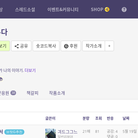
상
스레드소설
이벤트&커뮤니티
SHOP
른다
보기
공유
숏코드복사
후원
작가소개
+
가 나의 이야기.
더보기
📚
문응원
책갈피
작품소개
38
글쓴이
분량
조회
반응
날짜
해서
긔드그그느
21매
81
공감: 4
5월 19일
브릿G추천
댓글: 0
일반리뷰어