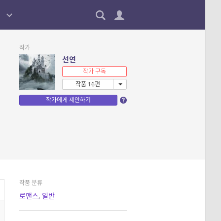
작가
선연
작가 구독
작품 16편
작가에게 제안하기
작품 분류
로맨스
,
일반