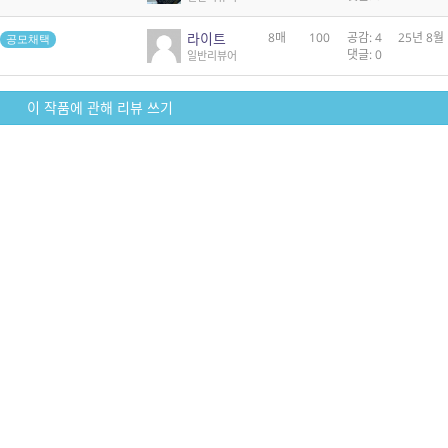
라이트
8매
100
공감: 4
25년 8월
공모채택
댓글: 0
일반리뷰어
이 작품에 관해 리뷰 쓰기