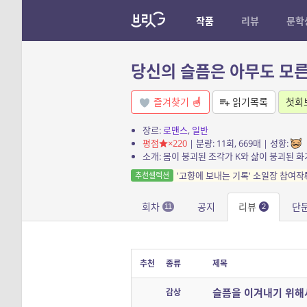
작품
리뷰
문학
당신의 슬픔은 아무도 모
즐겨찾기
읽기목록
첫회
장르:
로맨스
,
일반
평점
×220
| 분량: 11회, 669매 | 성향:
소개: 몸이 붕괴된 조각가 K와 삶이 붕괴된 화
'고향에 보내는 기록' 소일장 참여작
추천셀렉션
회차
공지
리뷰
단
11
2
추천
종류
제목
슬픔을 이겨내기 위
감상