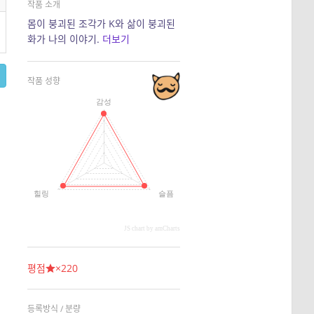
작품 소개
몸이 붕괴된 조각가 K와 삶이 붕괴된
화가 나의 이야기.
더보기
작품 성향
감성
힐링
슬픔
JS chart by amCharts
평점
×220
등록방식 / 분량