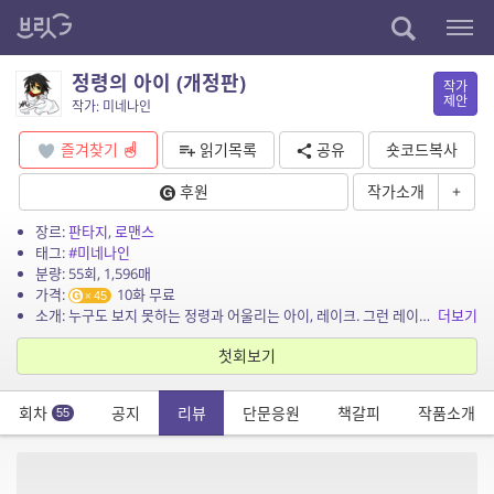
정령의 아이 (개정판)
작가
제안
작가: 미네나인
즐겨찾기
읽기목록
공유
숏코드복사
후원
작가소개
+
장르:
판타지
,
로맨스
태그:
#미네나인
분량: 55회, 1,596매
가격:
10화 무료
45
소개: 누구도 보지 못하는 정령과 어울리는 아이, 레이크. 그런 레이크에게 숨겨진 ‘세계의 비밀.’ 시간이 지날수록 감춰진 진실이 다가오는데…(2013) (브릿G는 ...
더보기
첫회보기
회차
공지
리뷰
단문응원
책갈피
작품소개
55