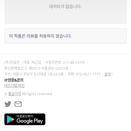
데이터가 없습니다.
이 작품은 리뷰를 허용하지 않습니다.
(주)민음인
대표: 박근섭
사업자번호:
211-88-33701
통신판매업신고: 제2013-서울강남-02625호
주소: 서울시 강남구 도산대로 1길 62 5층
전화: 070-4021-7777
문의
IP현황&문의
데스크탑 버전
©
황금가지
All rights reserved.