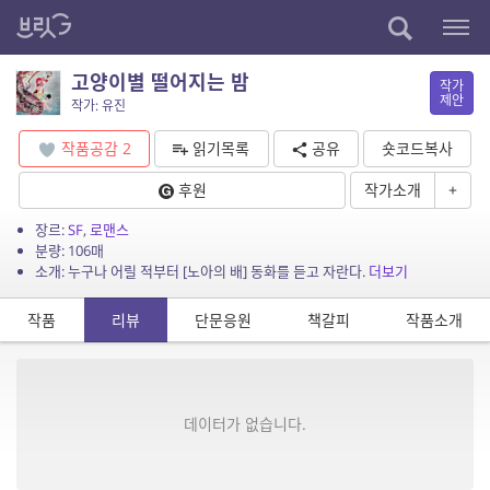
고양이별 떨어지는 밤
작가
제안
작가: 유진
작품공감
2
읽기목록
공유
숏코드복사
후원
작가소개
+
장르:
SF
,
로맨스
분량: 106매
소개: 누구나 어릴 적부터 [노아의 배] 동화를 듣고 자란다.
더보기
작품
리뷰
단문응원
책갈피
작품소개
데이터가 없습니다.