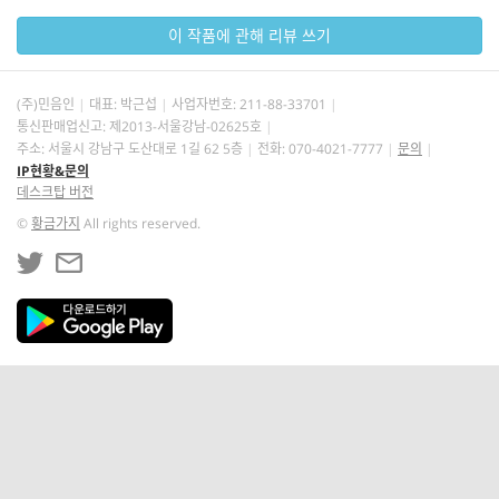
이 작품에 관해 리뷰 쓰기
(주)민음인
대표: 박근섭
사업자번호:
211-88-33701
통신판매업신고: 제2013-서울강남-02625호
주소: 서울시 강남구 도산대로 1길 62 5층
전화: 070-4021-7777
문의
IP현황&문의
데스크탑 버전
©
황금가지
All rights reserved.