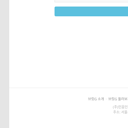
브릿G 소개
·
브릿G 둘러보
(주)민음인
주소: 서울