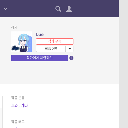
작가
Lue
작가 구독
작품 2편
작가에게 제안하기
작품 분류
호러
,
기타
작품 태그