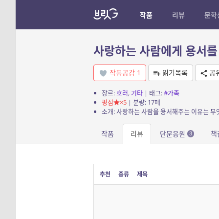
작품
리뷰
문학
사랑하는 사람에게 용서를
작품공감
1
읽기목록
공
장르:
호러
,
기타
| 태그:
#가족
평점
×5
| 분량: 17매
소개: 사랑하는 사람을 용서해주는 이유는 무
작품
리뷰
단문응원
책
3
추천
종류
제목