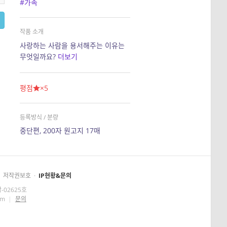
#가족
작품 소개
사랑하는 사람을 용서해주는 이유는
무엇일까요?
더보기
평점
×5
등록방식 / 분량
중단편, 200자 원고지 17매
저작권보호
·
IP현황&문의
-02625호
om
|
문의