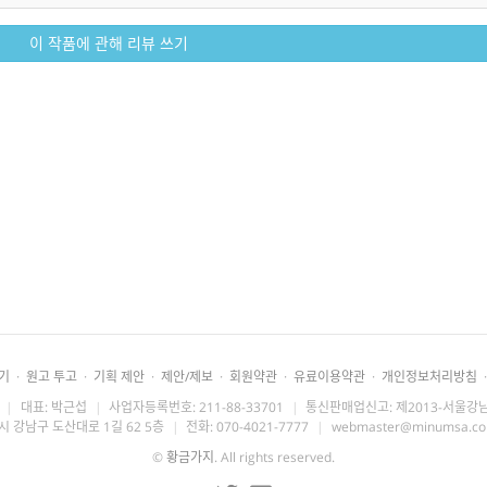
이 작품에 관해 리뷰 쓰기
기
·
원고 투고
·
기획 제안
·
제안/제보
·
회원약관
·
유료이용약관
·
개인정보처리방침
·
|
대표: 박근섭
|
사업자등록번호: 211-88-33701
|
통신판매업신고: 제2013-서울강남
시 강남구 도산대로 1길 62 5층
|
전화: 070-4021-7777
|
webmaster@minumsa.c
©
황금가지
. All rights reserved.