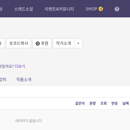
상
스레드소설
이벤트&커뮤니티
SHOP
유
숏코드복사
후원
작가소개
+
엇일까요?
더보기
갈피
작품소개
글쓴이
분량
조회
반응
날짜
데이터가 없습니다.