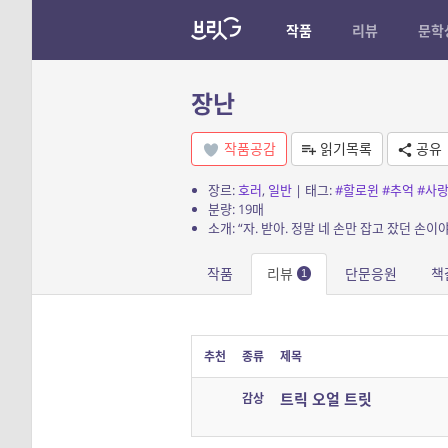
작품
리뷰
문학
장난
작품공감
읽기목록
공유
장르:
호러
,
일반
| 태그:
#할로윈
#추억
#사
분량: 19매
소개: “자. 받아. 정말 네 손만 잡고 잤던 손이야
작품
리뷰
단문응원
책
1
추천
종류
제목
트릭 오얼 트릿
감상