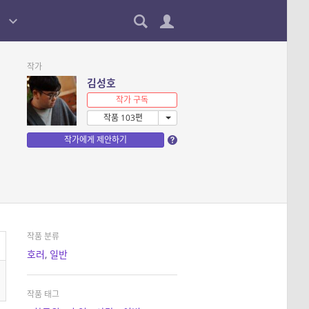
작가
김성호
작가 구독
작품 103편
작가에게 제안하기
작품 분류
호러
,
일반
작품 태그