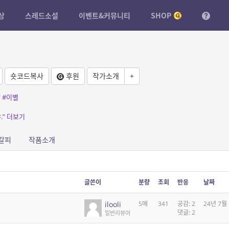
상
스레드소설
이벤트&커뮤니티
SHOP
숏코드복사
후원
작가소개
+
랑
#이별
.”
더보기
갈피
작품소개
글쓴이
분량
조회
반응
날짜
ilooli
5매
341
공감: 2
24년 7월
댓글: 2
일반리뷰어