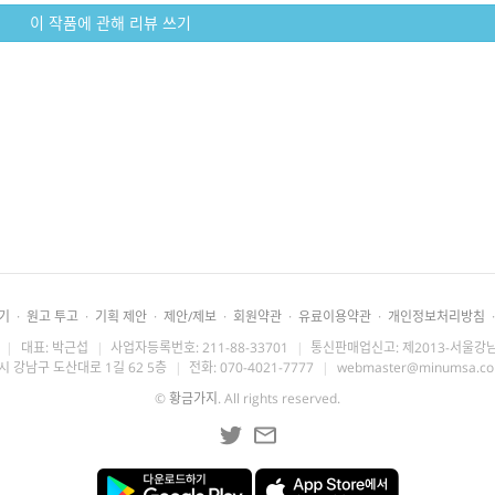
이 작품에 관해 리뷰 쓰기
기
·
원고 투고
·
기획 제안
·
제안/제보
·
회원약관
·
유료이용약관
·
개인정보처리방침
·
|
대표: 박근섭
|
사업자등록번호: 211-88-33701
|
통신판매업신고: 제2013-서울강남
시 강남구 도산대로 1길 62 5층
|
전화: 070-4021-7777
|
webmaster@minumsa.c
©
황금가지
. All rights reserved.