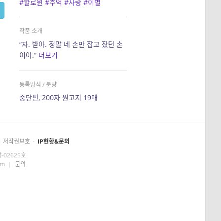
#할로윈
#추억
#사랑
#이별
작품 소개
“자. 받아. 정말 네 손만 잡고 잤던 손
이야.”
더보기
등록방식 / 분량
중단편, 200자 원고지 19매
저작권보호
·
IP현황&문의
-02625호
om
|
문의