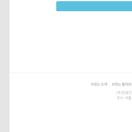
브릿G 소개
·
브릿G 둘러보
(주)민음인
주소: 서울