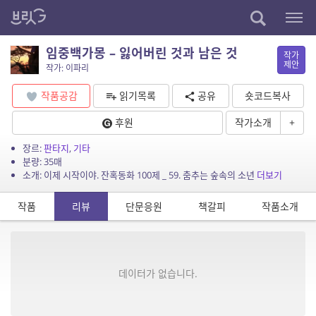
임중백가몽 – 잃어버린 것과 남은 것
작가
제안
작가: 이파리
작품공감
읽기목록
공유
숏코드복사
후원
작가소개
+
장르:
판타지
,
기타
분량: 35매
소개: 이제 시작이야. 잔혹동화 100제 _ 59. 춤추는 숲속의 소년
더보기
작품
리뷰
단문응원
책갈피
작품소개
데이터가 없습니다.