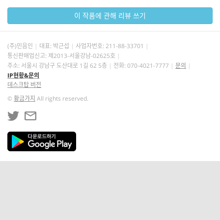
이 작품에 관해 리뷰 쓰기
(주)민음인
대표: 박근섭
사업자번호:
211-88-33701
통신판매업신고: 제2013-서울강남-02625호
주소: 서울시 강남구 도산대로 1길 62 5층
전화: 070-4021-7777
문의
IP현황&문의
데스크탑 버전
©
황금가지
All rights reserved.