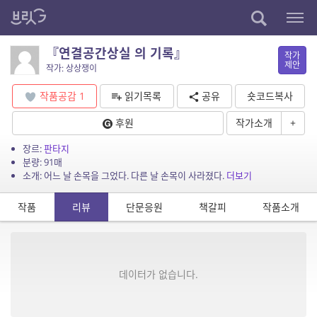
『연결공간상실 의 기록』
작가
제안
작가: 상상쟁이
작품공감
1
읽기목록
공유
숏코드복사
후원
작가소개
+
장르:
판타지
분량: 91매
소개: 어느 날 손목을 그었다. 다른 날 손목이 사라졌다.
더보기
작품
리뷰
단문응원
책갈피
작품소개
데이터가 없습니다.