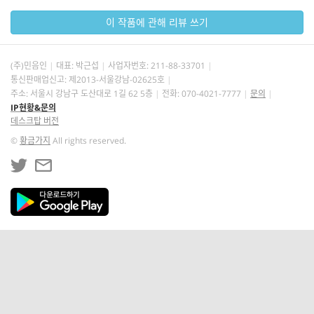
이 작품에 관해 리뷰 쓰기
(주)민음인
대표: 박근섭
사업자번호:
211-88-33701
통신판매업신고: 제2013-서울강남-02625호
주소: 서울시 강남구 도산대로 1길 62 5층
전화: 070-4021-7777
문의
IP현황&문의
데스크탑 버전
©
황금가지
All rights reserved.