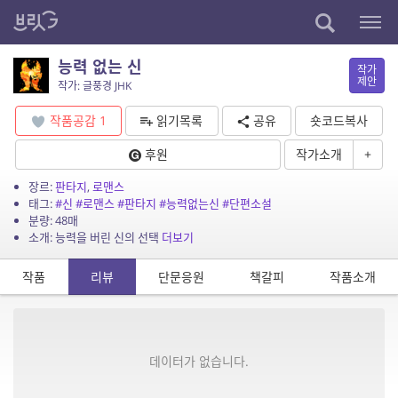
능력 없는 신
작가
제안
작가: 글풍경 JHK
작품공감
1
읽기목록
공유
숏코드복사
후원
작가소개
+
장르:
판타지
,
로맨스
태그:
#신
#로맨스
#판타지
#능력없는신
#단편소설
분량: 48매
소개: 능력을 버린 신의 선택
더보기
작품
리뷰
단문응원
책갈피
작품소개
데이터가 없습니다.