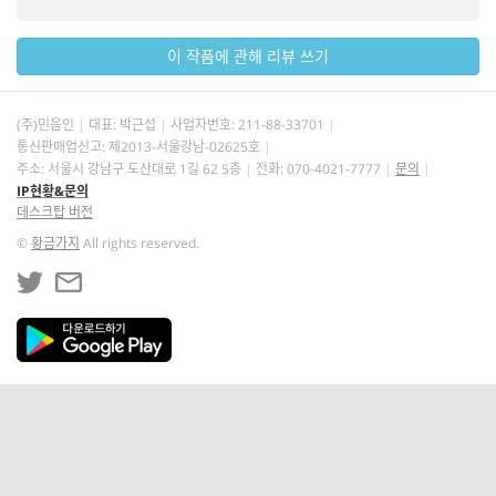
이 작품에 관해 리뷰 쓰기
(주)민음인
대표: 박근섭
사업자번호:
211-88-33701
통신판매업신고: 제2013-서울강남-02625호
주소: 서울시 강남구 도산대로 1길 62 5층
전화: 070-4021-7777
문의
IP현황&문의
데스크탑 버전
©
황금가지
All rights reserved.