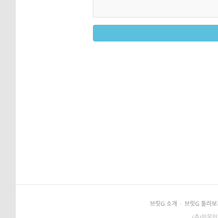
브릿G 소개
·
브릿G 둘러보
(주)민음인