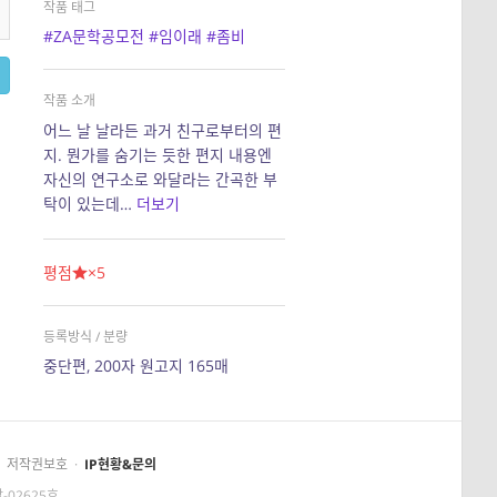
작품 태그
#ZA문학공모전
#임이래
#좀비
작품 소개
어느 날 날라든 과거 친구로부터의 편
지. 뭔가를 숨기는 듯한 편지 내용엔
자신의 연구소로 와달라는 간곡한 부
탁이 있는데…
더보기
평점
×5
등록방식 / 분량
중단편, 200자 원고지 165매
저작권보호
·
IP현황&문의
-02625호