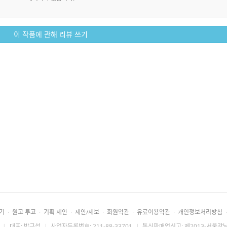
이 작품에 관해 리뷰 쓰기
기
·
원고 투고
·
기획 제안
·
제안/제보
·
회원약관
·
유료이용약관
·
개인정보처리방침
·
|
대표: 박근섭
|
사업자등록번호: 211-88-33701
|
통신판매업신고: 제2013-서울강남