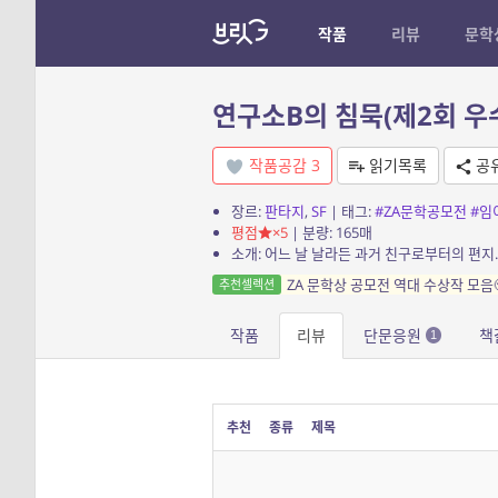
작품
리뷰
문학
연구소B의 침묵(제2회 우수
작품공감
3
읽기목록
공
장르:
판타지
,
SF
| 태그:
#ZA문학공모전
#임
평점
×5
| 분량: 165매
ZA 문학상 공모전 역대 수상작 모음
추천셀렉션
작품
리뷰
단문응원
책
1
추천
종류
제목