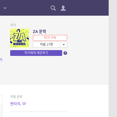
작가
ZA 문학
작가 구독
작품 27편
작가에게 제안하기
기
작품 분류
판타지
,
SF