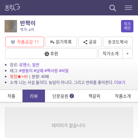
반짝이
작가
제안
작가: e이
작품공감
11
읽기목록
공유
숏코드복사
후원
작가소개
+
장르:
로맨스
,
일반
태그:
#쌍둥이
#남매
#짝사랑
#비밀
평점
×49
| 분량: 40매
소개: 나는 사실 둘이다. 농담이 아니다. 그리고 연희를 좋아한다.
더보기
작품
리뷰
단문응원
책갈피
작품소개
2
데이터가 없습니다.