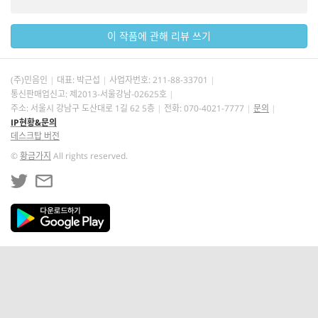
이 작품에 관해 리뷰 쓰기
(주)민음인
대표: 박근섭
사업자번호:
211-88-33701
통신판매업신고: 제2013-서울강남-02625호
주소: 서울시 강남구 도산대로 1길 62 5층
전화: 070-4021-7777
문의
IP현황&문의
데스크탑 버전
©
황금가지
All rights reserved.