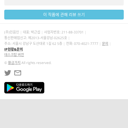
이 작품에 관해 리뷰 쓰기
(주)민음인
대표: 박근섭
사업자번호:
211-88-33701
통신판매업신고: 제2013-서울강남-02625호
주소: 서울시 강남구 도산대로 1길 62 5층
전화: 070-4021-7777
문의
IP현황&문의
데스크탑 버전
©
황금가지
All rights reserved.