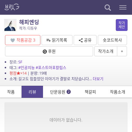
해피엔딩
작가
제안
작가: 디듀우
작품공감
3
읽기목록
공유
숏코드복사
후원
작가소개
+
장르:
SF
태그:
#인공지능
#포스트아포칼립스
평점
×14
| 분량: 19매
소개: 길고도 힘들었던 이야기가 결말로 치닫습니다…
더보기
작품
리뷰
단문응원
책갈피
작품소개
2
데이터가 없습니다.