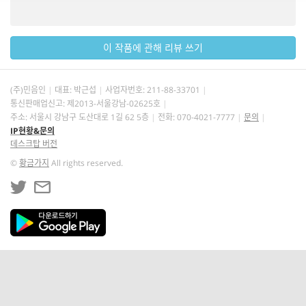
이 작품에 관해 리뷰 쓰기
(주)민음인
대표: 박근섭
사업자번호:
211-88-33701
통신판매업신고: 제2013-서울강남-02625호
주소: 서울시 강남구 도산대로 1길 62 5층
전화: 070-4021-7777
문의
IP현황&문의
데스크탑 버전
©
황금가지
All rights reserved.