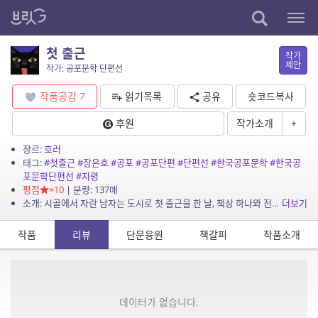
첫 출근
작가
제안
작가: 공포문학 단편선
작품공감
7
읽기목록
공유
숏코드복사
후원
작가소개
+
장르:
호러
태그:
#첫출근
#장은호
#공포
#공포단편
#단편선
#한국공포문학
#한국공
포문학단편선
#지령
평점
×10
| 분량: 137매
소개: 시골에서 자란 남자는 도시로 첫 출근을 한 날, 책상 하나와 전화기만 덩그러니 놓여 있는 사무실에 도착한다. 그리고 전화기를 통해 전달된 지시를 반드시 지켜야만 되는 어처구니 없는...
더보기
작품
리뷰
단문응원
책갈피
작품소개
데이터가 없습니다.