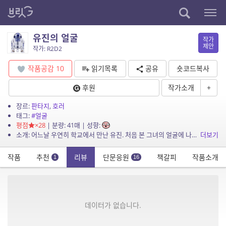
유진의 얼굴
작가
제안
작가: R2D2
작품공감
10
읽기목록
공유
숏코드복사
후원
작가소개
+
장르:
판타지
,
호러
태그:
#얼굴
평점
×28
| 분량: 41매 | 성향:
소개: 어느날 우연히 학교에서 만난 유진. 처음 본 그녀의 얼굴에 나는 눈을 떼지 못하는데… 과연 유진의 얼굴에 숨겨진 비밀은?
더보기
작품
추천
리뷰
단문응원
책갈피
작품소개
1
16
데이터가 없습니다.