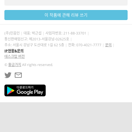
이 작품에 관해 리뷰 쓰기
(주)민음인
대표: 박근섭
사업자번호:
211-88-33701
통신판매업신고: 제2013-서울강남-02625호
주소: 서울시 강남구 도산대로 1길 62 5층
전화: 070-4021-7777
문의
IP현황&문의
데스크탑 버전
©
황금가지
All rights reserved.