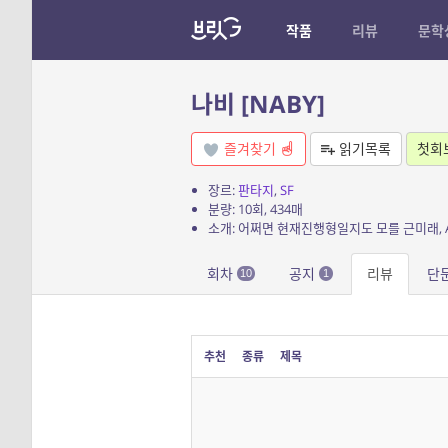
작품
리뷰
문학
나비 [NABY]
즐겨찾기
읽기목록
첫회
장르:
판타지
,
SF
분량: 10회, 434매
회차
공지
리뷰
단
10
1
추천
종류
제목