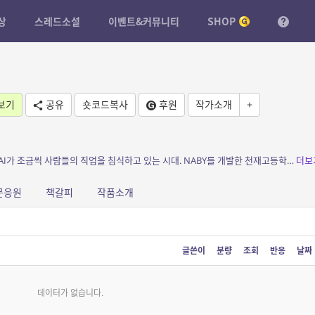
상
스레드소설
이벤트&커뮤니티
SHOP
보기
공유
숏코드복사
후원
작가소개
+
소개: 어쩌면 현재진행형일지도 모를 근미래, AI가 조금씩 사람들의 직업을 침식하고 있는 시대. NABY를 개발한 천재고등학생 개발자는 자신의 NABY를 빼앗아가고 자신에게 장애까지 안...
더보
문응원
책갈피
작품소개
글쓴이
분량
조회
반응
날짜
데이터가 없습니다.