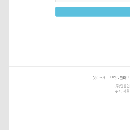
브릿G 소개
·
브릿G 둘러보
(주)민음인
주소: 서울