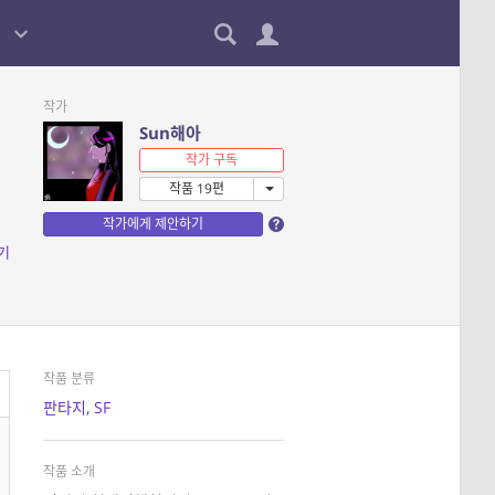
작가
Sun해아
작가 구독
작품 19편
작가에게 제안하기
기
작품 분류
판타지
,
SF
작품 소개