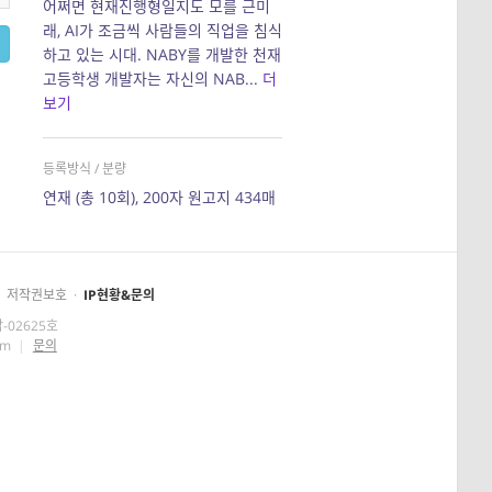
어쩌면 현재진행형일지도 모를 근미
래, AI가 조금씩 사람들의 직업을 침식
하고 있는 시대. NABY를 개발한 천재
고등학생 개발자는 자신의 NAB...
더
보기
등록방식 / 분량
연재 (총 10회), 200자 원고지 434매
저작권보호
·
IP현황&문의
-02625호
om
|
문의