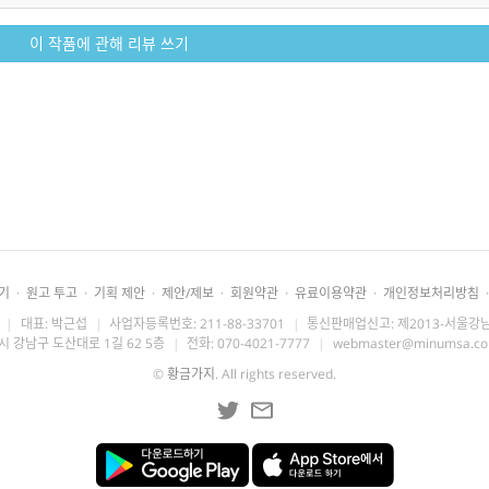
이 작품에 관해 리뷰 쓰기
기
·
원고 투고
·
기획 제안
·
제안/제보
·
회원약관
·
유료이용약관
·
개인정보처리방침
·
|
대표: 박근섭
|
사업자등록번호: 211-88-33701
|
통신판매업신고: 제2013-서울강남
시 강남구 도산대로 1길 62 5층
|
전화: 070-4021-7777
|
webmaster@minumsa.c
©
황금가지
. All rights reserved.