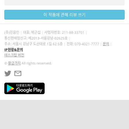
이 작품에 관해 리뷰 쓰기
(주)민음인
대표: 박근섭
사업자번호:
211-88-33701
통신판매업신고: 제2013-서울강남-02625호
주소: 서울시 강남구 도산대로 1길 62 5층
전화: 070-4021-7777
문의
IP현황&문의
데스크탑 버전
©
황금가지
All rights reserved.