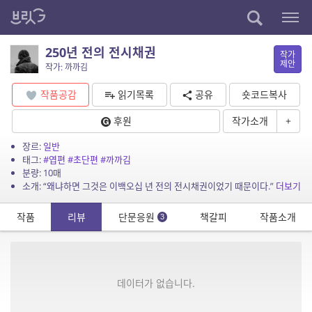
250년 전의 전시채권
작가
제안
작가: 까까김
작품공감
읽기목록
공유
숏코드복사
후원
작가소개
+
장르:
일반
태그:
#엽편
#초단편
#까까김
분량: 10매
소개: “왜냐하면 그것은 이백오십 년 전의 전시채권이었기 때문이다.”
더보기
작품
리뷰
단문응원
책갈피
작품소개
3
데이터가 없습니다.