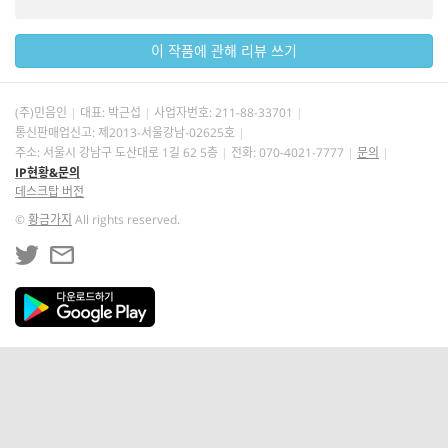
이 작품에 관해 리뷰 쓰기
(주)민음인
대표: 박근섭
사업자번호:
211-88-33701
통신판매업신고: 제2013-서울강남-02625호
주소: 서울시 강남구 도산대로 1길 62 5층
전화: 070-4021-7777
문의
IP현황&문의
데스크탑 버전
©
황금가지
All rights reserved.