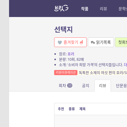
작품
리뷰
문학
선택지
즐겨찾기
읽기목록
첫회
장르:
호러
분량: 10회, 82매
소개: ‘소비자 희망 가격’의 선택지들입니다.
독특한 소재의 여섯 편의 호러/S
리뷰어큐레이션
회차
공지
리뷰
단문응
10
추천
종류
제목