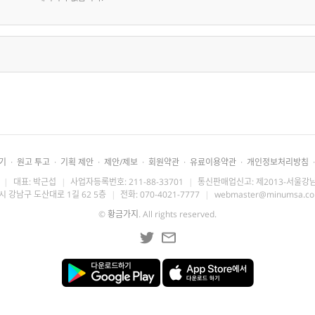
기
·
원고 투고
·
기획 제안
·
제안/제보
·
회원약관
·
유료이용약관
·
개인정보처리방침
·
|
대표: 박근섭
|
사업자등록번호: 211-88-33701
|
통신판매업신고: 제2013-서울강남
시 강남구 도산대로 1길 62 5층
|
전화: 070-4021-7777
|
webmaster@minumsa.c
©
황금가지
. All rights reserved.