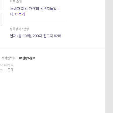
작품 소개
‘소비자 희망 가격’의 선택지들입니
다.
더보기
등록방식 / 분량
연재 (총 10회), 200자 원고지 82매
저작권보호
·
IP현황&문의
-02625호
om
|
문의