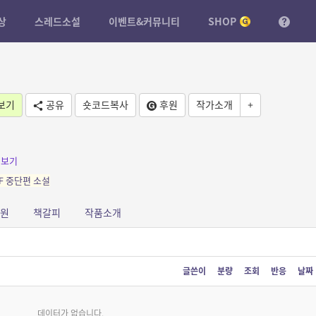
상
스레드소설
이벤트&커뮤니티
SHOP
보기
공유
숏코드복사
후원
작가소개
+
더보기
F 중단편 소설
원
책갈피
작품소개
글쓴이
분량
조회
반응
날짜
데이터가 없습니다.