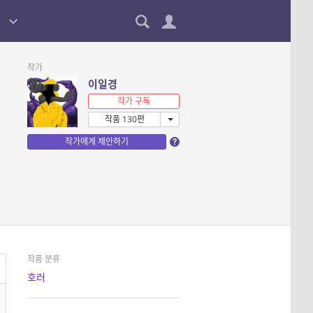
작가
이일경
작가 구독
작품 130편
작가에게 제안하기
작품 분류
호러