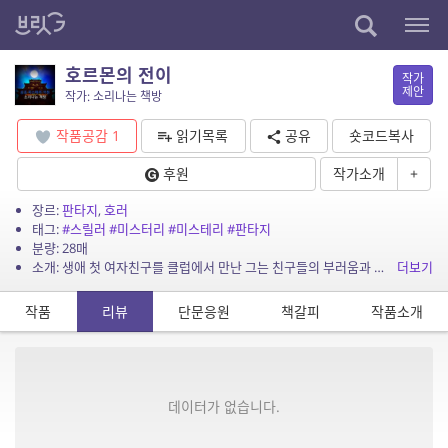
호르몬의 전이
작가
제안
작가: 소리나는 책방
작품공감
1
읽기목록
공유
숏코드복사
후원
작가소개
+
장르:
판타지
,
호러
태그:
#스릴러
#미스터리
#미스테리
#판타지
분량: 28매
소개: 생애 첫 여자친구를 클럽에서 만난 그는 친구들의 부러움과 시샘을 한몸에 받지만…
더보기
작품
리뷰
단문응원
책갈피
작품소개
데이터가 없습니다.