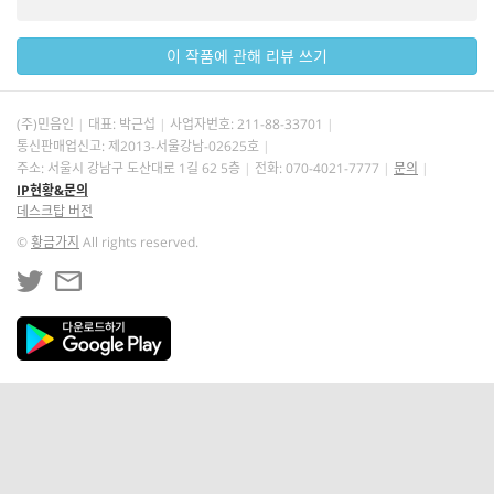
이 작품에 관해 리뷰 쓰기
(주)민음인
대표: 박근섭
사업자번호:
211-88-33701
통신판매업신고: 제2013-서울강남-02625호
주소: 서울시 강남구 도산대로 1길 62 5층
전화: 070-4021-7777
문의
IP현황&문의
데스크탑 버전
©
황금가지
All rights reserved.