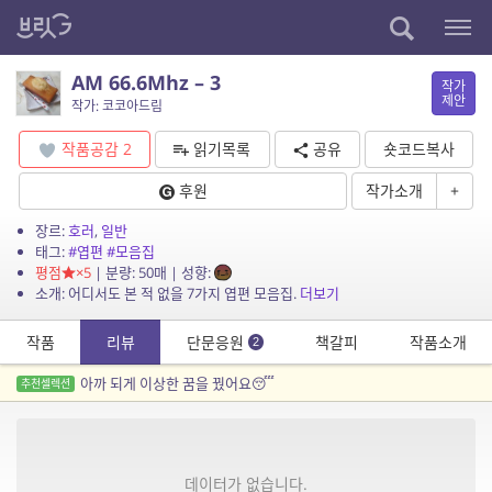
AM 66.6Mhz – 3
작가
제안
작가: 코코아드림
작품공감
2
읽기목록
공유
숏코드복사
후원
작가소개
+
장르:
호러
,
일반
태그:
#엽편
#모음집
평점
×5
| 분량: 50매 | 성향:
소개: 어디서도 본 적 없을 7가지 엽편 모음집.
더보기
작품
리뷰
단문응원
책갈피
작품소개
2
아까 되게 이상한 꿈을 꿨어요😴
추천셀렉션
데이터가 없습니다.