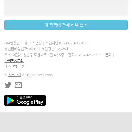
이 작품에 관해 리뷰 쓰기
(주)민음인
대표: 박근섭
사업자번호:
211-88-33701
통신판매업신고: 제2013-서울강남-02625호
주소: 서울시 강남구 도산대로 1길 62 5층
전화: 070-4021-7777
문의
IP현황&문의
데스크탑 버전
©
황금가지
All rights reserved.