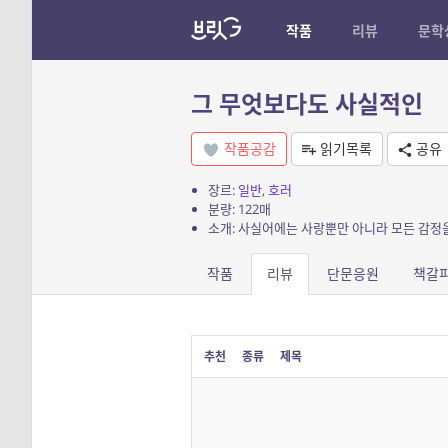
작품
리뷰
문학
그 무엇보다도 사실적인
작품공감
읽기목록
공유
장르:
일반
,
호러
분량: 122매
소개: 사실어에는 사랑뿐만 아니라 모든 감정
작품
리뷰
단문응원
책갈
추천
종류
제목