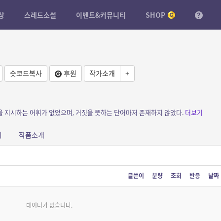
상
스레드소설
이벤트&커뮤니티
SHOP
숏코드복사
후원
작가소개
+
을 지시하는 어휘가 없었으며, 거짓을 뜻하는 단어마저 존재하지 않았다.
더보기
피
작품소개
글쓴이
분량
조회
반응
날짜
데이터가 없습니다.