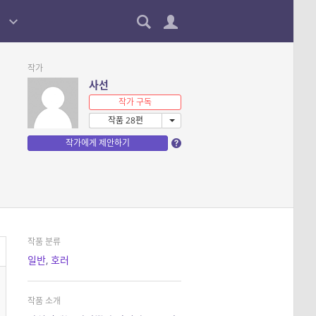
작가
사선
작가 구독
작품 28편
작가에게 제안하기
작품 분류
일반
,
호러
작품 소개