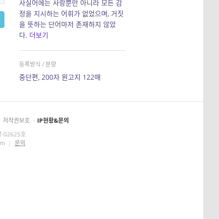
사실어에는 사랑뿐만 아니라 모든 감
정을 지시하는 어휘가 없었으며, 거짓
을 뜻하는 단어마저 존재하지 않았
다.
더보기
등록방식 / 분량
중단편, 200자 원고지 122매
저작권보호
·
IP현황&문의
-02625호
om
|
문의