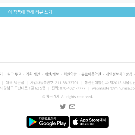
이 작품에 관해 리뷰 쓰기
기
·
원고 투고
·
기획 제안
·
제안/제보
·
회원약관
·
유료이용약관
·
개인정보처리방침
·
|
대표: 박근섭
|
사업자등록번호: 211-88-33701
|
통신판매업신고: 제2013-서울강남
시 강남구 도산대로 1길 62 5층
|
전화: 070-4021-7777
|
webmaster@minumsa.c
©
황금가지
. All rights reserved.