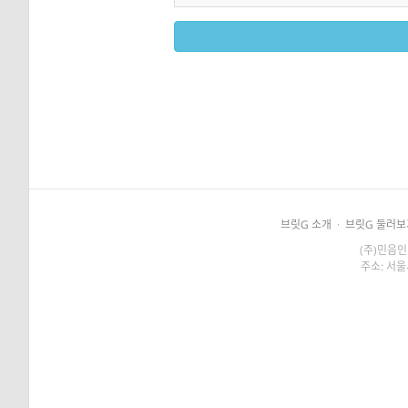
브릿G 소개
·
브릿G 둘러보
(주)민음인
주소: 서울